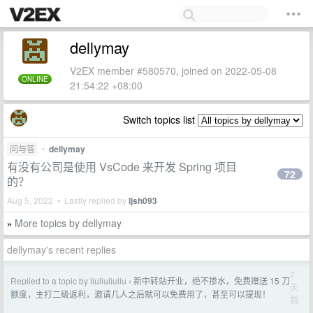
dellymay
V2EX member #580570, joined on 2022-05-08
ONLINE
21:54:22 +08:00
Switch topics list
问与答
•
dellymay
有没有公司是使用 VsCode 来开发 Spring 项目
72
的？
Aug 5, 2022 • Lastly replied by
ljsh093
More topics by dellymay
»
dellymay's recent replies
7
Replied to a topic by liuliuliuliu
新中转站开业，绝不掺水，免费赠送 15 刀
›
天
额度，主打二级返利，邀请几人之后就可以免费用了，甚至可以提现！
前