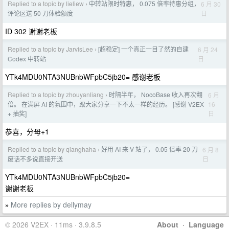
Replied to a topic by lieliew
中转站限时特惠， 0.075 倍率特惠分组，
6 月 30
›
日
评论区送 50 刀体验额度
ID 302 谢谢老板
Replied to a topic by JarvisLee
[超稳定] 一个真正一目了然的自建
6 月 24
›
日
Codex 中转站
YTk4MDU0NTA3NUBnbWFpbC5jb20= 感谢老板
Replied to a topic by zhouyanliang
时隔半年， NocoBase 收入再次翻
6 月
›
16
倍。 在满屏 AI 的氛围中，跟大家分享一下不太一样的经历。 [感谢 V2EX
日
+ 抽奖]
恭喜，分母+1
Replied to a topic by qianghaha
好用 AI 来 V 站了， 0.05 倍率 20 刀
6 月 8
›
日
废话不多说直接开送
YTk4MDU0NTA3NUBnbWFpbC5jb20=
谢谢老板
More replies by dellymay
»
© 2026 V2EX · 11ms · 3.9.8.5
About
·
Language