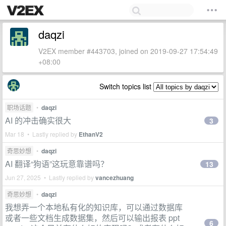
daqzi
V2EX member #443703, joined on 2019-09-27 17:54:49
+08:00
Switch topics list
职场话题
•
daqzi
AI 的冲击确实很大
3
Mar 18 • Lastly replied by
EthanV2
奇思妙想
•
daqzi
AI 翻译“狗语”这玩意靠谱吗？
13
Jun 27, 2025 • Lastly replied by
vancezhuang
奇思妙想
•
daqzi
我想弄一个本地私有化的知识库，可以通过数据库
或者一些文档生成数据集，然后可以输出报表 ppt
6