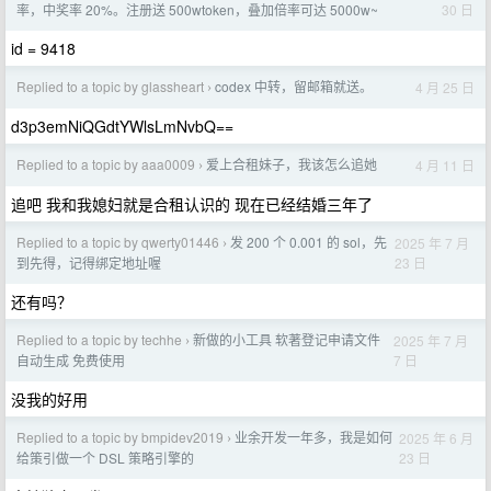
30 日
率，中奖率 20%。注册送 500wtoken，叠加倍率可达 5000w~
id = 9418
Replied to a topic by glassheart
codex 中转，留邮箱就送。
4 月 25 日
›
d3p3emNiQGdtYWlsLmNvbQ==
Replied to a topic by aaa0009
爱上合租妹子，我该怎么追她
4 月 11 日
›
追吧 我和我媳妇就是合租认识的 现在已经结婚三年了
Replied to a topic by qwerty01446
发 200 个 0.001 的 sol，先
2025 年 7 月
›
23 日
到先得，记得绑定地址喔
还有吗？
Replied to a topic by techhe
新做的小工具 软著登记申请文件
2025 年 7 月
›
7 日
自动生成 免费使用
没我的好用
Replied to a topic by bmpidev2019
业余开发一年多，我是如何
2025 年 6 月
›
23 日
给策引做一个 DSL 策略引擎的