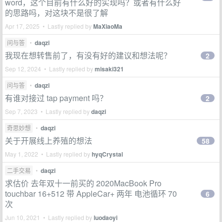
word，这个目前有什么好的实现吗？或者有什么好
的思路吗，对这块不是很了解
Apr 17, 2025 • Lastly replied by
MaXiaoMa
问与答
•
daqzi
我现在想转售前了，有没有好的建议和想法呢？
2
Sep 12, 2024 • Lastly replied by
misaki321
问与答
•
daqzi
有谁对接过 tap payment 吗？
2
Sep 7, 2023 • Lastly replied by
daqzi
奇思妙想
•
daqzi
关于开展线上养殖的想法
58
May 1, 2022 • Lastly replied by
hyqCrystal
二手交易
•
daqzi
求估价 去年双十一前买的 2020MacBook Pro
touchbar 16+512 带 AppleCar+ 两年 电池循环 70
6
次
Jun 10, 2021 • Lastly replied by
luodaoyi