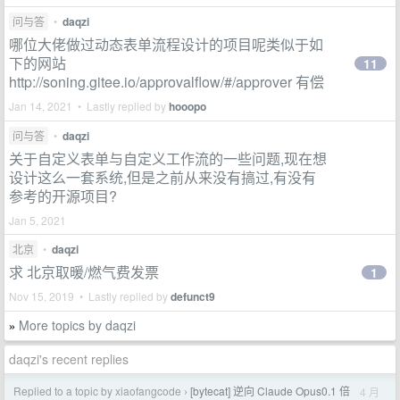
问与答
•
daqzi
哪位大佬做过动态表单流程设计的项目呢类似于如
下的网站
11
http://soning.gitee.io/approvalflow/#/approver 有偿
Jan 14, 2021 • Lastly replied by
hooopo
问与答
•
daqzi
关于自定义表单与自定义工作流的一些问题,现在想
设计这么一套系统,但是之前从来没有搞过,有没有
参考的开源项目?
Jan 5, 2021
北京
•
daqzi
求 北京取暖/燃气费发票
1
Nov 15, 2019 • Lastly replied by
defunct9
More topics by daqzi
»
daqzi's recent replies
Replied to a topic by xiaofangcode
[bytecat] 逆向 Claude Opus0.1 倍
4 月
›