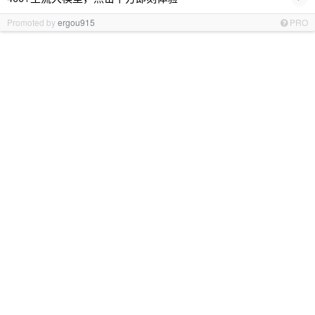
Promoted by
ergou915
PRO