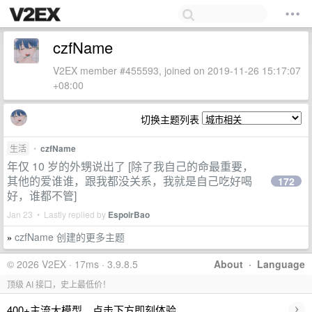
czfName
V2EX member #455593, joined on 2019-11-26 15:17:07
+08:00
切换主题列表
生活
•
czfName
年仅 10 岁的外甥说出了 [除了我自己的命最重要，
其他的爱谁谁，跟我都没关系，我就是自己吃好喝
172
好，谁都不管]
Jan 23 • Lastly replied by
EspoirBao
czfName 创建的更多主题
»
© 2026 V2EX · 17ms · 3.9.8.5
About
·
Language
顶级 AI 接口，史上最低价！
›
400+主流大模型，点击下方即刻体验