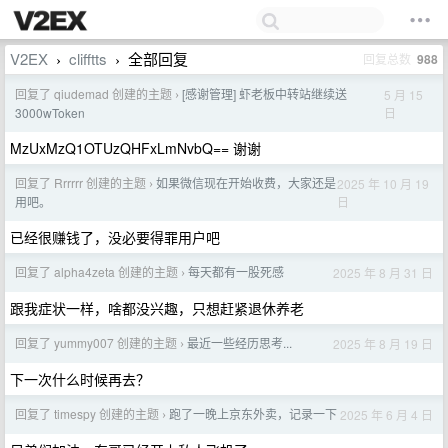
V2EX
clifftts
全部回复
回复总数
988
›
›
回复了 qiudemad 创建的主题
[感谢管理] 虾老板中转站继续送
5 月 15
›
日
3000wToken
MzUxMzQ1OTUzQHFxLmNvbQ== 谢谢
回复了 Rrrrrr 创建的主题
如果微信现在开始收费，大家还是
2025 年 10 月 19
›
日
用吧。
已经很赚钱了，没必要得罪用户吧
回复了 alpha4zeta 创建的主题
每天都有一股死感
2025 年 8 月 31 日
›
跟我症状一样，啥都没兴趣，只想赶紧退休养老
回复了 yummy007 创建的主题
最近一些经历思考...
2025 年 8 月 19 日
›
下一次什么时候再去？
回复了 timespy 创建的主题
跑了一晚上京东外卖，记录一下
2025 年 6 月 4 日
›