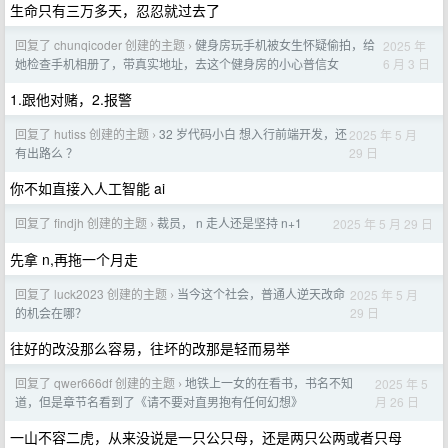
生命只有三万多天，忍忍就过去了
回复了 chunqicoder 创建的主题
健身房玩手机被女生怀疑偷拍，给
2025 年
›
6 月 3 日
她检查手机相册了，带真实地址，去这个健身房的小心普信女
1.跟他对赌，2.报警
回复了 hutiss 创建的主题
32 岁代码小白 想入行前端开发，还
2025 年 5 月
›
29 日
有出路么 ？
你不如直接入人工智能 ai
回复了 findjh 创建的主题
裁员， n 走人还是坚持 n+1
2025 年 5 月 29 日
›
先拿 n,再拖一个月走
回复了 luck2023 创建的主题
当今这个社会，普通人逆天改命
2025 年 5 月
›
29 日
的机会在哪？
往好的改没那么容易，往坏的改那是轻而易举
回复了 qwer666df 创建的主题
地铁上一女的在看书，书名不知
2025 年 5
›
月 26 日
道，但是章节名看到了《请不要对直男抱有任何幻想》
一山不容二虎，从来没说是一只公只母，还是两只公两或者只母