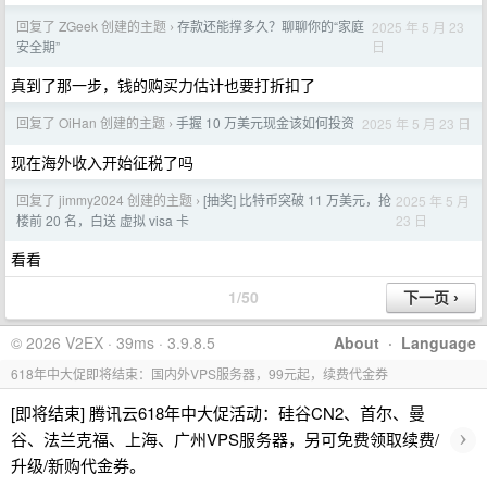
回复了 ZGeek 创建的主题
存款还能撑多久？聊聊你的“家庭
2025 年 5 月 23
›
日
安全期”
真到了那一步，钱的购买力估计也要打折扣了
回复了 OiHan 创建的主题
手握 10 万美元现金该如何投资
2025 年 5 月 23 日
›
现在海外收入开始征税了吗
回复了 jimmy2024 创建的主题
[抽奖] 比特币突破 11 万美元，抢
2025 年 5 月
›
23 日
楼前 20 名，白送 虚拟 visa 卡
看看
1/50
© 2026 V2EX · 39ms · 3.9.8.5
About
·
Language
618年中大促即将结束：国内外VPS服务器，99元起，续费代金券
[即将结束] 腾讯云618年中大促活动：硅谷CN2、首尔、曼
›
谷、法兰克福、上海、广州VPS服务器，另可免费领取续费/
升级/新购代金券。