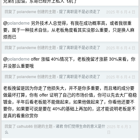
兄弟们加油，东哥已经开上私人飞机了
回复了 polandeme 创建的主题
提了离职是不是必须走了
2025 年 6 月 4 日
›
@
polandeme
另外技术人总觉得，有我在成功概率高，或者我很重
要，属于一种技术自信，从老板角度看其实没那么重要，只是换人麻
烦而已
回复了 polandeme 创建的主题
提了离职是不是必须走了
2025 年 6 月 4 日
›
@
polandeme
offer 涨幅 40%情况下，老板挽留才涨薪 30%来看，你
并没那么重要哦
回复了 polandeme 创建的主题
提了离职是不是必须走了
2025 年 6 月 4 日
›
老板挽留是因为你走了他损失大，并不是你多重要，而且堵的成分要
做最坏打算，你有 offer 证明了自己的市场价值，你可以先去大厂稳稳
镀金，半年后看老板能不能做起来，如果他做起来了，你看他还要不
要你，如果要可说是要在 40%的基础上再加的，这才能说明老板是不
是真的看重欣赏你
回复了 cathub86 创建的主题
诸君 你们觉得生命的意义是什
2025 年 6 月 3
›
日
么