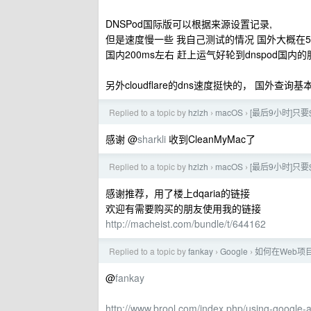
DNSPod国际版可以根据来源设置记录,
但是速度慢一些 我自己测试的情况 国外大概在50
国内200ms左右 赶上运气好轮到dnspod国内的
另外cloudflare的dns速度挺快的， 国外查询基
Replied to a topic by
hzlzh
macOS
[最后9小时]只要$29
›
›
感谢 @
sharkli
收到CleanMyMac了
Replied to a topic by
hzlzh
macOS
[最后9小时]只要$29
›
›
感谢推荐，用了楼上dqaria的链接
欢迎有需要购买的朋友使用我的链接
http://macheist.com/bundle/t/644162
Replied to a topic by
fankay
Google
如何在Web项目
›
›
@
fankay
http://www.brool.com/index.php/using-google-a