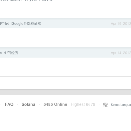
中使用Google身份验证器
Apr 19, 201
-rf /的经历
Apr 14, 201
·
FAQ
·
Solana
·
5485 Online
Highest 6679
·
Select Langua