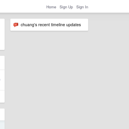
Home
Sign Up
Sign In
chuang's recent timeline updates
4