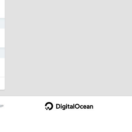
2
2
ge