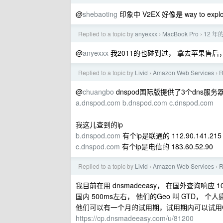
@
shebaoting
印象中 V2EX 好像是 way to expl
Replied to a topic by
anyexxx
MacBook Pro
12 年的
›
›
@
anyexxx
我2011的也碰到过， 拿去苹果售后
Replied to a topic by
Livid
Amazon Web Services
R
›
›
@
chuangbo
dnspod国际版提供了3个dns服务
a.dnspod.com
b.dnspod.com
c.dnspod.com
我这儿查到的ip
b.dnspod.com
有个ip是联通的 112.90.141.215
c.dnspod.com
有个ip是电信的 183.60.52.90
Replied to a topic by
Livid
Amazon Web Services
R
›
›
我目前在用 dnsmadeeasy， 在国外查询响应 1
国内 500ms左右， 他们的Geo 叫 GTD， 个人
他们可以有一个月的试用期，试用期内可以试用G
https://cp.dnsmadeeasy.com/u/81200