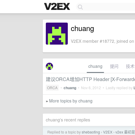
chuang
V2EX member #18772, joined on 
chuang
提问
技术
建议ORCA增加HTTP Header [X-Forwarde
ORCA
•
chuang
•
Nov 6, 2012
• Lastly replied by
More topics by chuang
»
chuang's recent replies
Replied to a topic by
shebaoting
V2EX
v2ex 最
›
›