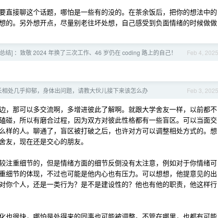
要直接聊这个话题，哪怕是一些有的没的。在茶余饭后，把你的想法中的
想的。另外想开点，尽量别老往坏处想，自己感受到负面情绪的时候做做
总结] ：致敬 2024 年换了三次工作、46 岁仍在 coding 路上的自己！
Feb 4, 202
长相处几乎抑郁，身体出问题，请教大伙儿接下来该怎么办
Feb 3, 202
边，那可以多交流啊，多增进彼此了解啊。就跟大学舍友一样，以前都不
磕碰，所以有磨合过程，因为双方对彼此性格都有一些盲区。可以当面交
么样的人。聊通了，盲区被打破之后，也许对方可以调整相处方式的。想
舍友，现在还是交心的朋友。
较注重细节的，但是情绪方面的细节反倒没有太注意，例如对于你情绪可
重细节的体现，不过也可能是他内心也有压力。可以想想，他提意见的出
对你个人，还是一类行为？是不是建设性的？他也有他的职责，他这样行
化也很快，哪怕是处得来的同事也可能被调整。不管在哪里，也都有可能