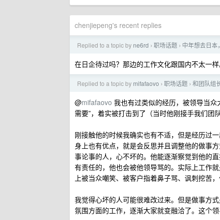
chenjiepeng's recent replies
Replied to a topic by
ne6rd
职场话题
中年想去日本
›
›
在日企待过吗？那边的工作文化跟国内不太一样
Replied to a topic by
mifafaovo
职场话题
和团队组
›
›
@
mifafaovo
我也有过类似的经历，被领导当众
需要”，着实被打击到了（当时他刚接手我们团
刚接触他的时候我确实也有不适，但是经历过一
身上也有优点，就是会反思并且调整他的做事方
事论事的人，心不坏的。他能逐渐察觉到他的直
有责任的，他也会被他领导骂的。实际上工作就
上被当众嘲笑、被客户指着鼻子骂、讽刺挖苦，他
我觉得心坏的人可能很难改过来。但是做事方式
氛围方面的工作，逐渐大家就变融洽了。这个领导