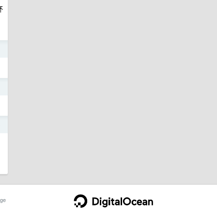
杯
9
9
5
ge