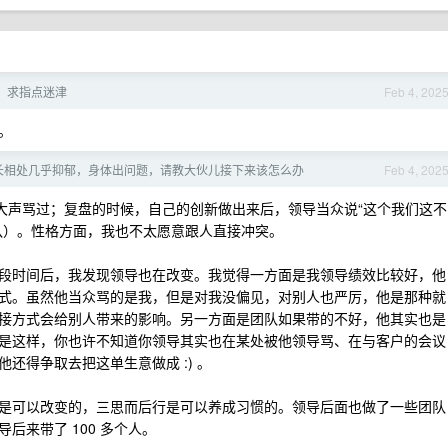
，求指点迷津
Feb 4, 202
。
长相处几乎抑郁，身体出问题，请教大伙儿接下来该怎么办
Feb 4, 202
大声骂过；复盘的时候，自己的创新做出来后，领导当众说“这个我们这不
队）。性格方面，我也不太愿意跟人直接冲突。
段时间后，我发现领导也在改变。我觉得一方面是我领导绩效比较好，他
式。虽然他当众骂的是我，但是对我没偏见，对别人也严厉，他是那种就
接方式会给别人带来的影响。另一方面是团队如果带的不好，他其实也是
是这样，你也许不知道你领导其实也在某处被他领导骂、在与客户的会议
还得争取去把这单生意做成 :) 。
是可以改变的，三思而后行是可以养成习惯的。领导后面也做了一些团队
后来带了 100 多个人。