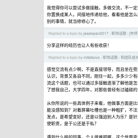
我觉得你可以尝试多做接触，多做交流，不一定
你置换成某人，间接地传递给他，看看他是怎么
别的事情，就当修修心了。
Replied to a topic by
jessiepan2017
职场话题
[年终
›
›
分享这样的经历也让人有些收获！
Replied to a topic by
mifafaovo
职场话题
和团队组
›
›
感觉交流有点少啊，不是直接领导，而且坐在旁
认识，背景又各自不同，刚住一起，多多少少有
流这个话题，也可以通过多接触逐渐了解他是怎
了想我自己，大学四年，对那些曾经有过磕碰的
从你所说的一些具体例子来看，他做事方面是比
能没感知到？对着屏幕吐槽也是一种粗犷，不注
发点，是希望变好，还是以强迫别人为乐？是针
使职责，是于公还是于私？
遇到什么样的同事，个人很难把握，这个世界变