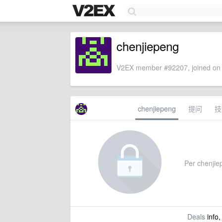
chenjiepeng
V2EX member #92207, joined on 
chenjiepeng
提问
技
Per chenjiep
Deals
info,