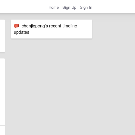
Home
Sign Up
Sign In
chenjiepeng's recent timeline
updates