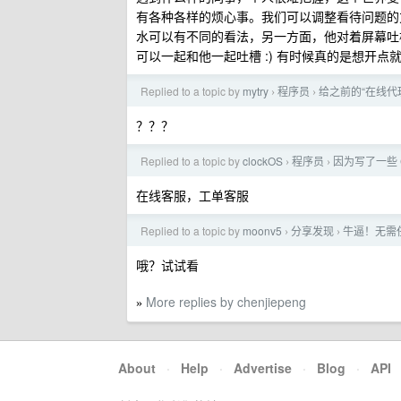
有各种各样的烦心事。我们可以调整看待问题的
水可以有不同的看法，另一方面，他对着屏幕吐
可以一起和他一起吐槽 :) 有时候真的是想开
Replied to a topic by
mytry
程序员
给之前的“在线代
›
›
？？？
Replied to a topic by
clockOS
程序员
因为写了一些 C
›
›
在线客服，工单客服
Replied to a topic by
moonv5
分享发现
牛逼！无需
›
›
哦？试试看
More replies by chenjiepeng
»
About
·
Help
·
Advertise
·
Blog
·
API