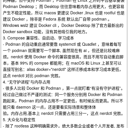
的神器，但不支持 Podman ，Podman 在 Linux 之外的平台基本要装
Podman Desktop ；而 Desktop 往往意味着内存占用更大，也更容易
产生不稳定性能，所以 macos 更建议 Docker ,linux 也是 rootful 也是
建议 Docker ，除非是 Fedora 系统 默认出厂自带 podman 。
Windows wsl2 建议 Docker cli ，Docker Desktop 除了官方最新出的
Docker sandbox 功能，沒有其他吸引我的地方。
3. Compose 兼容性、自启动、学习成本
- Podman 的自动重启通常要靠 systemctl 或 Quadlet ，意味着每写
一个 podman 就需要写一个脚本, 虽然现在有 ai ，但还是比较难麻
烦。nerdctl 使用 Docker 命令的兼容度很高，而且不用写自动重启脚
本，基本 99% 的 compse 都能用；在 macOS 和 Linux 上甚至可以
直接写别名：alias docker="nerdctl" 这样迁移成本和学习成本更低，
这点 nerdctl 对比 podman 完胜。
4. “无守护进程”与内存占用
- 很多人比较 Docker 和 Podman ，第一点就盯着“有没有守护进程”。
经过自己做过不严谨的测试：同一个服务分别用 Docker 和 Podman
跑起来，Podman 的内存占用不一定更低，有时候反而更高。所以不
能只看 daemon 这一点，还是要看实际场景和整体体
验。内存占用,基本上 nerdctl 只需要占用三分一，这点 nerdctl 完胜。
5. 大众化与稳定性
- 除了 rootless 这种明确需求外，绝大多数企业或者个人开发者, 发布