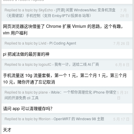
Replied to a topic by SkyEcho
[开源] 闲置 Windows/Mac 变身机顶盒
7 月
›
28 日
（无需键鼠）手机控制（支持 Emby/IPTV/投屏/B 站等）
网页浏览器这块借鉴了 Chrome 扩展 Vimium 的思路，这个有趣，
vim 用户福利
Replied to a topic by Livid
Pi Coding Agent
7 月 26 日
›
pi 把减法做的最厉害的神
Replied to a topic by logoutC
我有一计，送给二线 AI 厂商
6 月 8 日
›
手机流量送 10g 流量套餐，第一个 1 元，第二个月 1 元，第三个月
10 元，赌你开通了忘记取消
Replied to a topic by plane
iMole：一个帮你清理优化 iPhone 存储空
5 月 31
›
日
间的开源免费 cli 工具
请问 app 可以清理缓存吗？
Replied to a topic by fffonion
OpenWRT 的 Windows 98 主题
5 月 17 日
›
天才