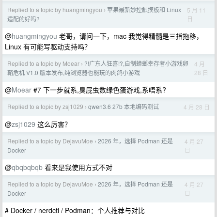
Replied to a topic by huangmingyou
苹果最新妙控触摸板和 Linux
5 月 11
›
日
适配的好吗?
@
huangmingyou
老哥，请问一下，mac 我觉得精髓是三指拖移，
Linux 有可能写驱动支持吗？
Replied to a topic by Moear
?!广东人狂喜!?,自制蟑螂幸存者小游戏卵
4 月
›
28 日
鞘危机 V1.0 版本发布,纯浏览器也能玩的肉鸽小游戏
@
Moear
#7 下一步就系,臭屁虫数绿色蛋游戏,系唔系?
Replied to a topic by zsj1029
qwen3.6 27b 本地编码测试
4 月 28 日
›
@
zsj1029
这么厉害？
Replied to a topic by DejavuMoe
2026 年，选择 Podman 还是
4 月 27
›
日
Docker
@
qbqbqbqb
看来是我使用方式不对
Replied to a topic by DejavuMoe
2026 年，选择 Podman 还是
4 月 27
›
日
Docker
# Docker / nerdctl / Podman：个人推荐与对比