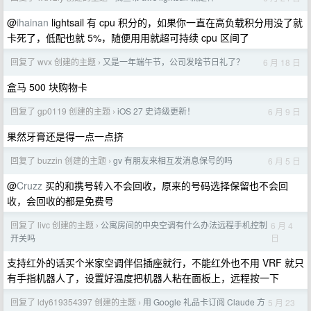
@
ihainan
lightsail 有 cpu 积分的，如果你一直在高负载积分用没了就
卡死了，低配也就 5%，随便用用就超可持续 cpu 区间了
回复了 wvx 创建的主题
又是一年端午节，公司发啥节日礼了？
6 月 18 日
›
盒马 500 块购物卡
回复了 gp0119 创建的主题
iOS 27 史诗级更新！
6 月 9 日
›
果然牙膏还是得一点一点挤
回复了 buzzin 创建的主题
gv 有朋友来相互发消息保号的吗
6 月 5 日
›
@
Cruzz
买的和携号转入不会回收，原来的号码选择保留也不会回
收，会回收的都是免费号
回复了 livc 创建的主题
公寓房间的中央空调有什么办法远程手机控制
6 月 4
›
日
开关吗
支持红外的话买个米家空调伴侣插座就行，不能红外也不用 VRF 就只
有手指机器人了，设置好温度把机器人粘在面板上，远程按一下
回复了 ldy619354397 创建的主题
用 Google 礼品卡订阅 Claude 方
5 月 23
›