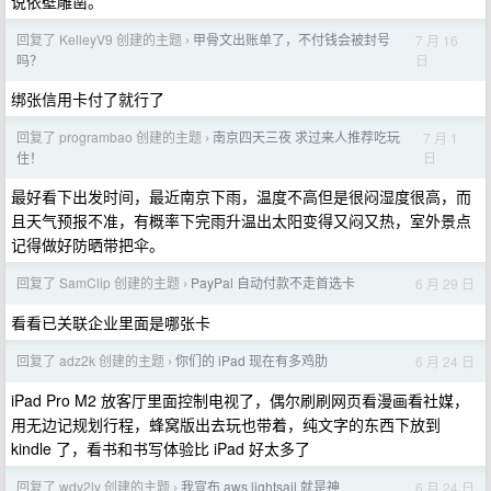
说依壁雕凿。
回复了 KelleyV9 创建的主题
甲骨文出账单了，不付钱会被封号
7 月 16
›
日
吗？
绑张信用卡付了就行了
回复了 programbao 创建的主题
南京四天三夜 求过来人推荐吃玩
7 月 1
›
日
住！
最好看下出发时间，最近南京下雨，温度不高但是很闷湿度很高，而
且天气预报不准，有概率下完雨升温出太阳变得又闷又热，室外景点
记得做好防晒带把伞。
回复了 SamClip 创建的主题
PayPal 自动付款不走首选卡
6 月 29 日
›
看看已关联企业里面是哪张卡
回复了 adz2k 创建的主题
你们的 iPad 现在有多鸡肋
6 月 24 日
›
iPad Pro M2 放客厅里面控制电视了，偶尔刷刷网页看漫画看社媒，
用无边记规划行程，蜂窝版出去玩也带着，纯文字的东西下放到
kindle 了，看书和书写体验比 iPad 好太多了
回复了 wdv2ly 创建的主题
我宣布 aws lightsail 就是神
6 月 24 日
›