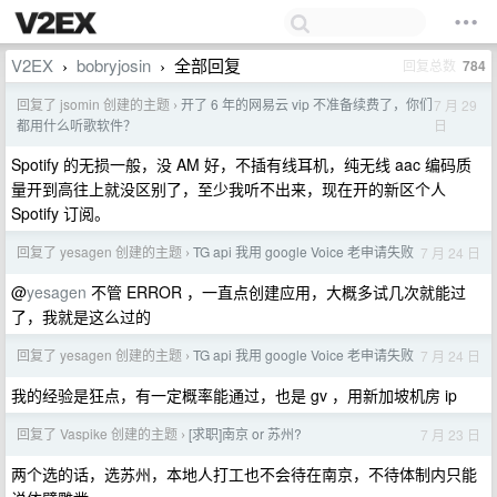
V2EX
bobryjosin
全部回复
回复总数
784
›
›
回复了 jsomin 创建的主题
开了 6 年的网易云 vip 不准备续费了，你们
7 月 29
›
日
都用什么听歌软件？
Spotify 的无损一般，没 AM 好，不插有线耳机，纯无线 aac 编码质
量开到高往上就没区别了，至少我听不出来，现在开的新区个人
Spotify 订阅。
回复了 yesagen 创建的主题
TG api 我用 google Voice 老申请失败
7 月 24 日
›
@
yesagen
不管 ERROR ，一直点创建应用，大概多试几次就能过
了，我就是这么过的
回复了 yesagen 创建的主题
TG api 我用 google Voice 老申请失败
7 月 24 日
›
我的经验是狂点，有一定概率能通过，也是 gv ，用新加坡机房 ip
回复了 Vaspike 创建的主题
[求职]南京 or 苏州?
7 月 23 日
›
两个选的话，选苏州，本地人打工也不会待在南京，不待体制内只能