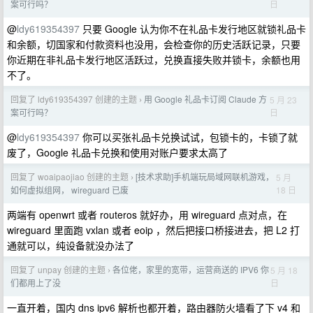
日
案可行吗？
@
ldy619354397
只要 Google 认为你不在礼品卡发行地区就锁礼品卡
和余额，切国家和付款资料也没用，会检查你的历史活跃记录，只要
你近期在非礼品卡发行地区活跃过，兑换直接失败并锁卡，余额也用
不了。
回复了 ldy619354397 创建的主题
用 Google 礼品卡订阅 Claude 方
5 月 23
›
日
案可行吗？
@
ldy619354397
你可以买张礼品卡兑换试试，包锁卡的，卡锁了就
废了，Google 礼品卡兑换和使用对账户要求太高了
回复了 woaipaojiao 创建的主题
[技术求助]手机端玩局域网联机游戏，
5 月
›
18 日
如何虚拟组网， wireguard 已废
两端有 openwrt 或者 routeros 就好办，用 wireguard 点对点，在
wireguard 里面跑 vxlan 或者 eoip ，然后把接口桥接进去，把 L2 打
通就可以，纯设备就没办法了
回复了 unpay 创建的主题
各位佬，家里的宽带，运营商送的 IPV6 你
5 月 18
›
日
们都用上了没
一直开着，国内 dns ipv6 解析也都开着，路由器防火墙看了下 v4 和