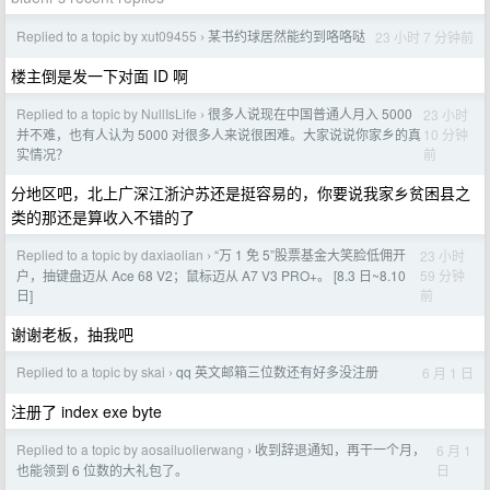
Replied to a topic by xut09455
某书约球居然能约到咯咯哒
23 小时 7 分钟前
›
楼主倒是发一下对面 ID 啊
Replied to a topic by NullIsLife
很多人说现在中国普通人月入 5000
23 小时
›
10 分钟
并不难，也有人认为 5000 对很多人来说很困难。大家说说你家乡的真
前
实情况？
分地区吧，北上广深江浙沪苏还是挺容易的，你要说我家乡贫困县之
类的那还是算收入不错的了
Replied to a topic by daxiaolian
“万 1 免 5”股票基金大笑脸低佣开
23 小时
›
59 分钟
户，抽键盘迈从 Ace 68 V2；鼠标迈从 A7 V3 PRO+。 [8.3 日~8.10
前
日]
谢谢老板，抽我吧
Replied to a topic by skai
qq 英文邮箱三位数还有好多没注册
6 月 1 日
›
注册了 index exe byte
Replied to a topic by aosailuolierwang
收到辞退通知，再干一个月，
6 月 1
›
日
也能领到 6 位数的大礼包了。