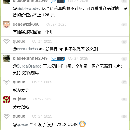
bladeRunner2049
Oct 27, 2025
OP
PRO
13
@
niubilewodev
这个价格真的做不到呢，可以看看商品详情，设
备的价值远不止 128 元
genewzxk666
Oct 27, 2025
14
有抽奖那就回复一个吧
queue
Oct 27, 2025
15
@
xxxaadsdss
#6 就算行 op 也不敢做啊 这么刑
bladeRunner2049
Oct 27, 2025
OP
PRO
16
@
SurgaOrange
可以复制半加密，全加密，国产无漏洞卡片；
支持嗅探破解。
queue
Oct 27, 2025
17
成为分子！
xujdan
Oct 27, 2025
18
分母跟帖
queue
Oct 27, 2025
19
@
queue
#16 没了 没开 V2EX COIN