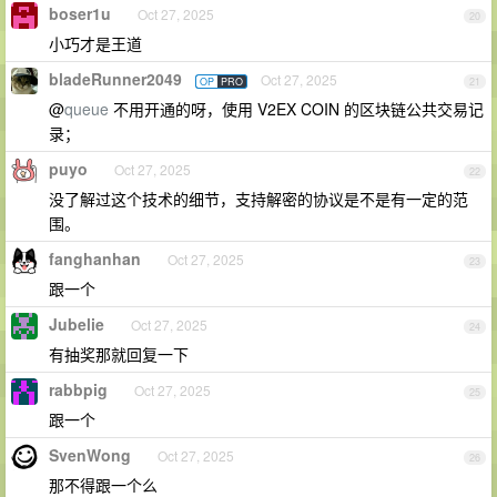
boser1u
Oct 27, 2025
20
小巧才是王道
bladeRunner2049
Oct 27, 2025
OP
PRO
21
@
queue
不用开通的呀，使用 V2EX COIN 的区块链公共交易记
录；
puyo
Oct 27, 2025
22
没了解过这个技术的细节，支持解密的协议是不是有一定的范
围。
fanghanhan
Oct 27, 2025
23
跟一个
Jubelie
Oct 27, 2025
24
有抽奖那就回复一下
rabbpig
Oct 27, 2025
25
跟一个
SvenWong
Oct 27, 2025
26
那不得跟一个么