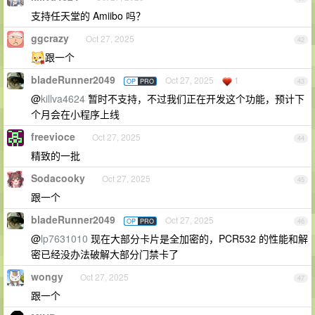
支持任天堂的 Amiibo 吗？
ggcrazy
Oct 27, 2025
42
跟一个
bladeRunner2049
Oct 27, 2025
1
OP
PRO
43
@
killva4624
暂时不支持，不过我们正在开发这个功能，预计下
个月会在小程序上线
freevioce
Oct 27, 2025
44
精致的一批
Sodacooky
Oct 27, 2025
45
跟一个
bladeRunner2049
Oct 27, 2025
OP
PRO
46
@
lp7631010
现在大部分卡片是全加密的，PCR532 的性能和解
密已经没办法破解大部分门禁卡了
wongy
Oct 27, 2025
47
跟一个