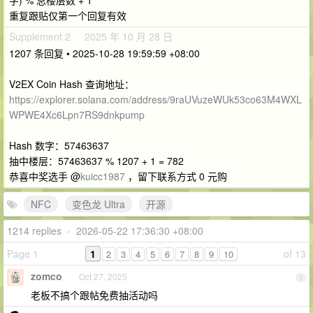
重复跟贴仅第一个回复有效
Supplement 2 · 2025 年 10 月 28 日
1207 条回复 • 2025-10-28 19:59:59 +08:00
V2EX Coin Hash 查询地址：
https://explorer.solana.com/address/9raUVuzeWUk53co63M4WXL
WPWE4Xc6Lpn7RS9dnkpump
Hash 数字：57463637
抽中楼层：57463637 % 1207 + 1 = 782
恭喜中奖选手 @
kuicc1987
，留下联系方式 0 元购
NFC
变色龙 Ultra
开源
1214 replies
•
2026-05-22 17:36:30 +08:00
Page 1
1
of 13
2
3
4
5
6
7
8
9
10
zomco
Oct 27, 2025
1
老板不搞个跟帖免费抽活动吗