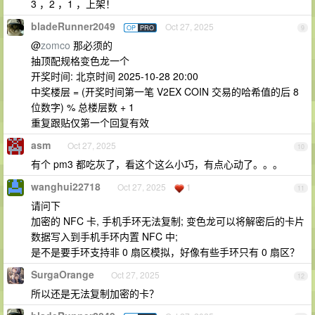
3 ，2 ，1 ，上架！
bladeRunner2049
Oct 27, 2025
OP
PRO
9
@
zomco
那必须的
抽顶配规格变色龙一个
开奖时间: 北京时间 2025-10-28 20:00
中奖楼层 = (开奖时间第一笔 V2EX COIN 交易的哈希值的后 8
位数字) % 总楼层数 + 1
重复跟贴仅第一个回复有效
asm
Oct 27, 2025
10
有个 pm3 都吃灰了，看这个这么小巧，有点心动了。。。
wanghui22718
Oct 27, 2025
1
11
请问下
加密的 NFC 卡, 手机手环无法复制; 变色龙可以将解密后的卡片
数据写入到手机手环内置 NFC 中;
是不是要手环支持非 0 扇区模拟，好像有些手环只有 0 扇区？
SurgaOrange
Oct 27, 2025
12
所以还是无法复制加密的卡？