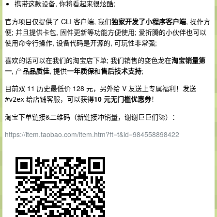
携带这款设备, 你将看起来很炫酷;
官方项目仅提供了 CLI 客户端, 我们
独家开发了小程序客户端
, 操作方
便; 并且提供卡包, 固件更新等功能方便使用; 爱折腾的小伙伴也可以
使用命令行操作, 设备代码是开源的, 可玩性非常强;
喜欢的话可以在我们的淘宝店下单; 我们销售的变色龙在
淘宝销量第
一
, 产品
品质佳
, 提供
一年质保
和
售后技术支持
;
目前双 11 历史最低价 128 元，另外给 V 友送上专属福利！发送
给店铺客服，可以获得
10 元无门槛优惠券
！
#v2ex
淘宝下单链接&二维码（新链接冲销量，谢谢巨巨们🚀）：
https://item.taobao.com/item.htm?ft=t&id=984558898422