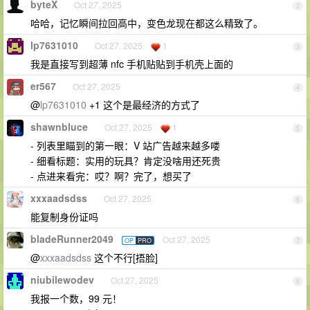
byteX
Oct 27, 2025
2
哈哈，记忆瞬间拉回高中，变色龙现在都这么精致了。
lp7631010
Oct 27, 2025
1
3
我是直接写到超薄 nfc 手机贴贴到手机壳上面的
er567
Oct 27, 2025
4
@
lp7631010
+1 这个是最经济的方式了
shawnbluce
Oct 27, 2025
1
5
- 列表里瞄到的第一眼：V 站广告越来越多喽
- 细看标题：实用的玩具？肯定没啥用还死贵
- 点进来看完：哎？啊？完了，想买了
xxxaadsdss
Oct 27, 2025
6
能复制身份证吗
bladeRunner2049
Oct 27, 2025
OP
PRO
7
@
xxxaadsdss
这个不行[捂脸]
niubilewodev
Oct 27, 2025
8
我报一个数，99 元！