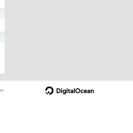
7
7
ge