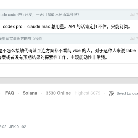
laude code 进行开发，一天用 600 人民币算多吗？
Jul 
codex pro + claude max 总用量。API 的话肯定扛不住，只能订阅。
个模型感觉训练方向有点怪啊
Jul 
分都是不怎么接触代码甚至连方案都不看纯 vibe 的人，对于这种人来说 fable
知道答案或者没有预期结果的探索性工作，主观能动性非常强。
·
FAQ
·
Solana
·
3530 Online
Highest 6679
·
Select Langua
2:02
·
JFK 01:02