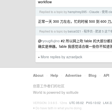
workflow
Replied to a topic by
hamphrey395
Claude
使用 c
›
›
正常一天 300 刀左右，忙的时候 500 到 600 刀。
Replied to a topic by
baicai321
程序员
肥波 5 这
›
›
@
ryougifujino
#2 所以网上吹 fable 的大部
确实是神器。fable 我感觉适合做一些你不
More replies by azraeljack
»
About
·
Help
·
Advertise
·
Blog
·
API
创意工作者们的社区
World is powered by solitude
VERSION: 3.9.8.5 · 12ms ·
UTC 05:02
·
PVG 13:02
·
LAX 2
♥ Do have faith in what you're doing.