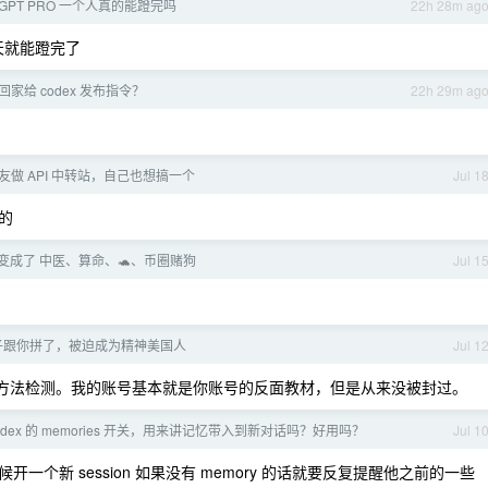
的 GPT PRO 一个人真的能蹬完吗
22h 28m ag
话一天就能蹬完了
家给 codex 发布指令？
22h 29m ag
 友做 API 中转站，自己也想搞一个
Jul 1
的
么变成了 中医、算命、🐢、币圈赌狗
Jul 1
子跟你拼了，被迫成为精神美国人
Jul 1
种方法检测。我的账号基本就是你账号的反面教材，但是从来没被封过。
dex 的 memories 开关，用来讲记忆带入到新对话吗？好用吗？
Jul 1
候开一个新 session 如果没有 memory 的话就要反复提醒他之前的一些