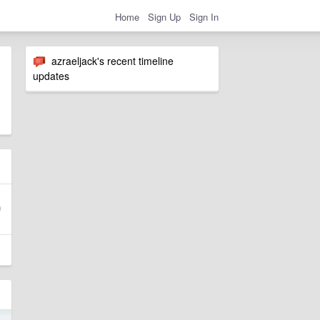
Home
Sign Up
Sign In
azraeljack's recent timeline
updates