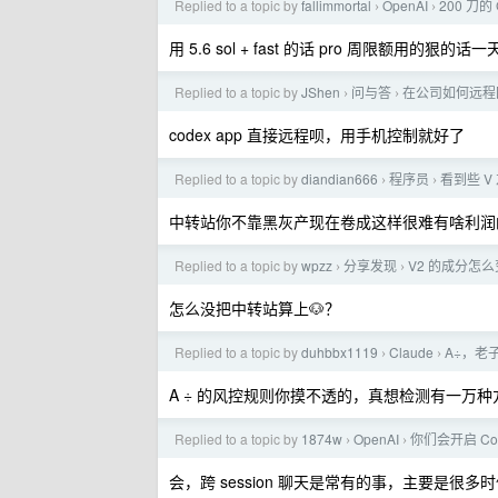
Replied to a topic by
fallimmortal
OpenAI
200 刀
›
›
用 5.6 sol + fast 的话 pro 周限额用的狠的
Replied to a topic by
JShen
问与答
在公司如何远程回
›
›
codex app 直接远程呗，用手机控制就好了
Replied to a topic by
diandian666
程序员
看到些 V
›
›
中转站你不靠黑灰产现在卷成这样很难有啥利润
Replied to a topic by
wpzz
分享发现
V2 的成分怎
›
›
怎么没把中转站算上🐶？
Replied to a topic by
duhbbx1119
Claude
A÷，老
›
›
A ÷ 的风控规则你摸不透的，真想检测有一万
Replied to a topic by
1874w
OpenAI
你们会开启 Co
›
›
会，跨 session 聊天是常有的事，主要是很多时