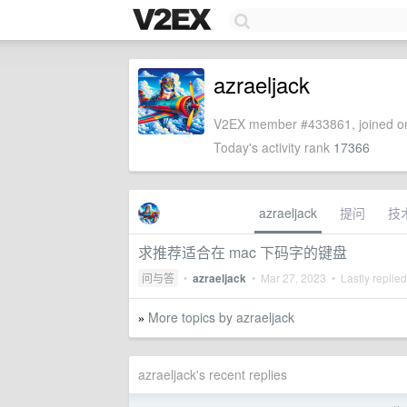
azraeljack
V2EX member #433861, joined on
Today's activity rank
17366
azraeljack
提问
技
求推荐适合在 mac 下码字的键盘
问与答
•
azraeljack
•
Mar 27, 2023
• Lastly replie
More topics by azraeljack
»
azraeljack's recent replies