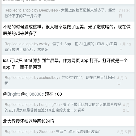
Replied to a topic by DeepSIeep
大街上的脸基尼越来越多了。经常
7 月 30
›
日
被冷不丁的吓一身冷汗
不晒的时候遮成这样，很大概率是做了医美，光子嫩肤啥的。现在做
医美的越来越多了
Replied to a topic by wzdxy
做了个 App：把 AI 生成的 HTML 小工具
7 月 13
›
日
直接放进手机运行，求拍砖
ios 可以把 html 添加到主屏幕，作为网页 app 打开。打开就是一个
app 了，而不是网页
Replied to a topic by aschoolboy
曾经的"竹竿"，现在也被大肚腩困
4 月 3
›
日
扰
@
Brightt
@
dji38838c
现在 160
Replied to a topic by LongjingTea
看了下最近比较火的北大地震系教授
4 月
›
2 日
的公开课之炒股受益匪浅分享出来给大家一起看看
北大教授还搞这种画线的吗
Replied to a topic by Zlooooo
有两个 offer 我该如何选择？
3 月 5 日
›