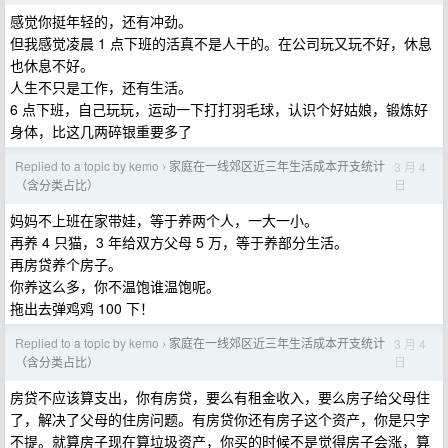
感觉你挺年轻的，还有冲劲。
但我感觉凌晨 1 点下班的活真不是人干的。在公司玩又玩不好，休息
也休息不好。
人生不只是工作，还有生活。
6 点下班，自己玩玩，运动一下打打羽毛球，认识个好姑娘，锻炼好
身体，比这几两碎银重要多了
Replied to a topic by kemo
家庭在一线郊区近三年生活成本开支统计
3 月 4
›
日
（含分类占比）
妈妈不上班在家带娃，等于养两个人，一大一小。
再养 4 只猫，3 年给双方父母 5 万，等于养部分生活。
再房贷养个房子。
你养这么多，你不温饱谁温饱呢。
拖出去弹鸡鸡 100 下！
Replied to a topic by kemo
家庭在一线郊区近三年生活成本开支统计
3 月 4
›
日
（含分类占比）
房贷不应该算支出，你有房贷，要么有租金收入，要么房子给父母住
了，解决了父母的住房问题。有房贷你还有房子这个资产，你是只字
不提。就算房子现在算垃圾资产，你买的时候不是觉得房子会涨，算