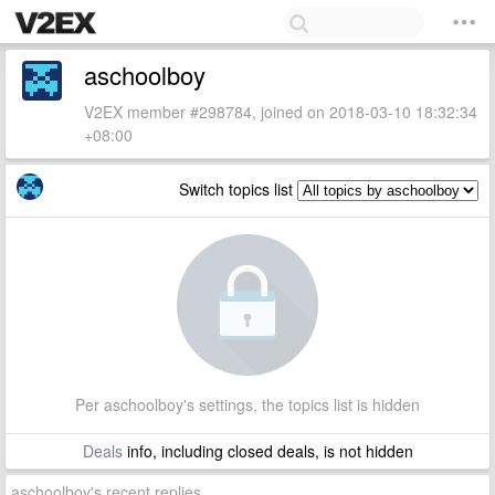
aschoolboy
V2EX member #298784, joined on 2018-03-10 18:32:34
+08:00
Switch topics list
Per aschoolboy's settings, the topics list is hidden
Deals
info, including closed deals, is not hidden
aschoolboy's recent replies