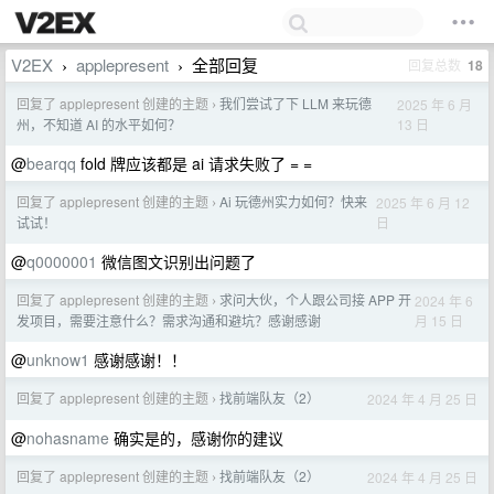
V2EX
applepresent
全部回复
回复总数
18
›
›
回复了 applepresent 创建的主题
我们尝试了下 LLM 来玩德
2025 年 6 月
›
13 日
州，不知道 AI 的水平如何？
@
bearqq
fold 牌应该都是 ai 请求失败了 = =
回复了 applepresent 创建的主题
Ai 玩德州实力如何？快来
2025 年 6 月 12
›
日
试试！
@
q0000001
微信图文识别出问题了
回复了 applepresent 创建的主题
求问大伙，个人跟公司接 APP 开
2024 年 6
›
月 15 日
发项目，需要注意什么？需求沟通和避坑？感谢感谢
@
unknow1
感谢感谢！！
回复了 applepresent 创建的主题
找前端队友（2）
2024 年 4 月 25 日
›
@
nohasname
确实是的，感谢你的建议
回复了 applepresent 创建的主题
找前端队友（2）
2024 年 4 月 25 日
›