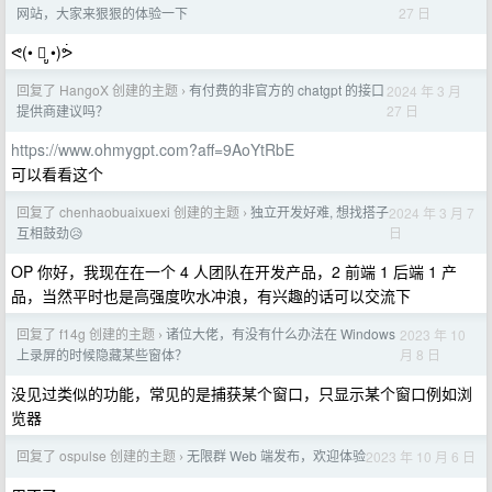
27 日
网站，大家来狠狠的体验一下
ᕙ(• ॒ ູ•)ᕘ
回复了 HangoX 创建的主题
有付费的非官方的 chatgpt 的接口
2024 年 3 月
›
27 日
提供商建议吗？
https://www.ohmygpt.com?aff=9AoYtRbE
可以看看这个
回复了 chenhaobuaixuexi 创建的主题
独立开发好难, 想找搭子
2024 年 3 月 7
›
日
互相鼓劲😥
OP 你好，我现在在一个 4 人团队在开发产品，2 前端 1 后端 1 产
品，当然平时也是高强度吹水冲浪，有兴趣的话可以交流下
回复了 f14g 创建的主题
诸位大佬，有没有什么办法在 Windows
2023 年 10
›
月 8 日
上录屏的时候隐藏某些窗体？
没见过类似的功能，常见的是捕获某个窗口，只显示某个窗口例如浏
览器
回复了 ospulse 创建的主题
无限群 Web 端发布，欢迎体验
2023 年 10 月 6 日
›