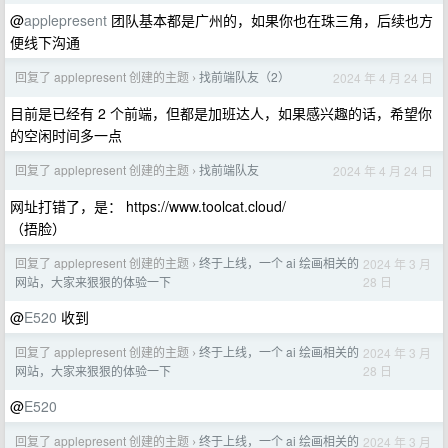
@
applepresent
团队基本都是广州的，如果你也在珠三角，后续也方
便线下沟通
回复了 applepresent 创建的主题
找前端队友（2）
2024 年 4 月 24 日
›
目前是已经有 2 个前端，但都是加班达人，如果感兴趣的话，希望你
的空闲时间多一点
回复了 applepresent 创建的主题
找前端队友
2024 年 4 月 24 日
›
网址打错了，是： https://www.toolcat.cloud/
（捂脸）
回复了 applepresent 创建的主题
终于上线，一个 ai 绘画相关的
2024 年 3 月
›
28 日
网站，大家来狠狠的体验一下
@
E520
收到
回复了 applepresent 创建的主题
终于上线，一个 ai 绘画相关的
2024 年 3 月
›
28 日
网站，大家来狠狠的体验一下
@
E520
回复了 applepresent 创建的主题
终于上线，一个 ai 绘画相关的
2024 年 3 月
›