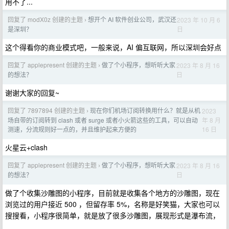
用不了...
回复了 modX0z 创建的主题
想开个 AI 软件创业公司，武汉还
2023 年 10 月 6
›
日
是深圳？
这个得看你的商业模式吧，一般来说，AI 偏互联网，所以深圳会好点
回复了 applepresent 创建的主题
做了个小程序，想听听大家
2023 年 8 月 16
›
日
的想法？
谢谢大家的回复~
回复了 7897894 创建的主题
现在你们机场订阅转换用什么？就是从机
2023
›
年 8 月
场自带的订阅转到 clash 或者 surge 或者小火箭这些的工具，可以自动
16 日
测速，分流规则好一点的，并且维护起来方便的
火星云+clash
回复了 applepresent 创建的主题
做了个小程序，想听听大家
2023 年 8 月 16
›
日
的想法？
做了个收集沙雕图的小程序，目前就是收集各个地方的沙雕图，现在
浏览过的用户接近 500 ，但留存率 5%，名称是好笑猫，大家也可以
搜搜看，小程序很简单，就是放了很多沙雕图，展现形式是瀑布流，