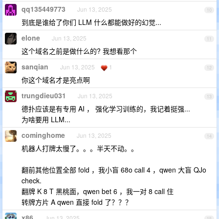
qq135449773
Jun 13, 2025
10
到底是谁给了你们 LLM 什么都能做好的幻觉...
elone
Jun 13, 2025
11
这个域名之前是做什么的? 我想看那个
sanqian
Jun 13, 2025
1
12
你这个域名才是亮点啊
trungdieu031
Jun 13, 2025
13
德扑应该是有专用 AI ， 强化学习训练的，我记着挺强...
为啥要用 LLM...
cominghome
Jun 13, 2025
14
机器人打牌太慢了。。。半天不动。。
翻前其他位置全部 fold ，我小盲 68o call 4 ，qwen 大盲 QJo
check.
翻牌 K 8 T 黑桃面，qwen bet 6 ，我一对 8 call 住
转牌方片 A qwen 直接 fold 了？？？
x86
Jun 13, 2025
15