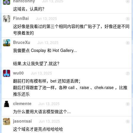
hantconny
Jun 13, 2025
4
这域名，认真的？
FinnBai
Jun 13, 2025
5
这好像是我看过的第三个相同内容的推广贴子了，好像还是不同
号换着发的
BruceXu
Jun 13, 2025
6
我偏要点 Cosplay 和 Hot Gallery...
结果,太让我失望了,就这?
wu00
Jun 13, 2025
7
翻前打的有模有样，bet 还知道丢牌；
翻后打得跟套了池一样，各种 call 、raise 、chek-raise ，比推
推乐还乐
clemente
Jun 13, 2025
8
为什么要用大语言模型做这个...
jasontsai
Jun 13, 2025
9
这个域名才是亮点哈哈哈哈