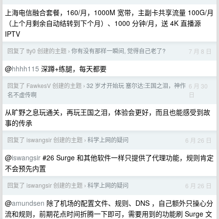
上海电信融合套餐，160/月，1000M 宽带，主副卡共享流量 100G/月
（上个月剩余自动结转到下个月）、1000 分钟/月，送 4K 直播源
IPTV
回复了 tty0 创建的主题
你有没有那样一瞬间, 觉得自己老了?
7 月 8 日
›
@
hhhh115
深蹲+练腿，每天都要
回复了 FawkesV 创建的主题
32 岁才开始玩 塞尔达:王国之泪，神作
6 月 30
›
日
名不虚传啊
从旷野之息玩通关，再玩王国之泪，体验会更好，而且也能感受到故
事的传承
回复了 iswangsir 创建的主题
科学上网的疑问
6 月 26 日
›
@
iswangsir
#26 Surge 和其他软件一样只提供了代理功能，规则肯定
不会预先内置
回复了 iswangsir 创建的主题
科学上网的疑问
6 月 26 日
›
@
amundsen
除了机场的配置文件、规则、DNS ，自己额外只操心分
流和规则，前期花点时间折腾一下即可，需要用到的功能刷 Surge 文