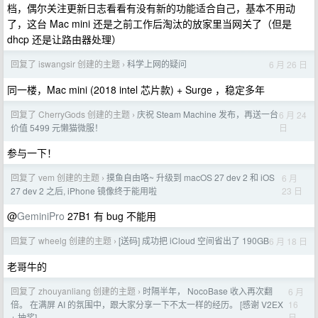
档，偶尔关注更新日志看看有没有新的功能适合自己，基本不用动
了，这台 Mac mini 还是之前工作后淘汰的放家里当网关了（但是
dhcp 还是让路由器处理）
回复了 iswangsir 创建的主题
科学上网的疑问
6 月 26 日
›
同一楼，Mac mini (2018 intel 芯片款) + Surge ，稳定多年
回复了 CherryGods 创建的主题
庆祝 Steam Machine 发布，再送一台
6 月 24
›
日
价值 5499 元懒猫微服！
参与一下！
回复了 vem 创建的主题
摸鱼自由咯~ 升级到 macOS 27 dev 2 和 iOS
6 月
›
23 日
27 dev 2 之后, iPhone 镜像终于能用啦
@
GeminiPro
27B1 有 bug 不能用
回复了 wheelg 创建的主题
[送码] 成功把 iCloud 空间省出了 190GB
6 月 18 日
›
老哥牛的
回复了 zhouyanliang 创建的主题
时隔半年， NocoBase 收入再次翻
6 月
›
16
倍。 在满屏 AI 的氛围中，跟大家分享一下不太一样的经历。 [感谢 V2EX
日
+ 抽奖]