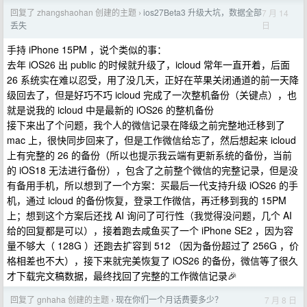
回复了 zhangshaohan 创建的主题
ios27Beta3 升级大坑，数据全部
7 月 14
›
日
丢失
手持 iPhone 15PM ，说个类似的事：
去年 iOS26 出 public 的时候就升级了，icloud 常年一直开着，后面
26 系统实在难以忍受，用了没几天，正好在苹果关闭通道的前一天降
级回去了，但是好巧不巧 icloud 完成了一次整机备份（关键点），也
就是说我的 icloud 中是最新的 iOS26 的整机备份
接下来出了个问题，我个人的微信记录在降级之前完整地迁移到了
mac 上，很快同步回来了，但是工作微信给忘了，然后想起来 icloud
上有完整的 26 的备份（所以也提示我云端有更新系统的备份，当前
的 iOS18 无法进行备份），包含了之前整个微信的完整记录，但是没
有备用手机，所以想到了一个方案：买最后一代支持升级 iOS26 的手
机，通过 icloud 的备份恢复，登录工作微信，再迁移到我的 15PM
上；想到这个方案后还找 AI 询问了可行性（我觉得没问题，几个 AI
给的回复都是可以），接着跑去咸鱼买了一个 iPhone SE2 ，因为容
量不够大（ 128G ）还跑去扩容到 512 （因为备份超过了 256G ，价
格相差也不大），接下来就完美恢复了 iOS26 的备份，微信等了很久
才下载完文稿数据，最终找回了完整的工作微信记录🎉
回复了 gnhaha 创建的主题
现在你们一个月话费要多少？
7 月 8 日
›