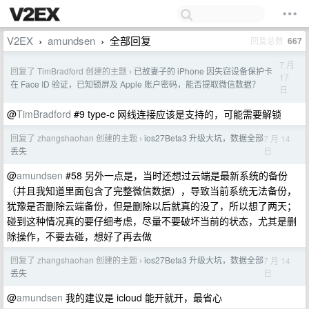
V2EX
amundsen
全部回复
回复总数
667
›
›
7 月
回复了 TimBradford 创建的主题
已故妻子的 iPhone 因失窃设备保护卡
›
17
在 Face ID 验证，已知锁屏及 Apple 账户密码，能否提取微信数据？
日
@
TimBradford
#9 type-c 网线连接应该是支持的，可能需要解锁
回复了 zhangshaohan 创建的主题
ios27Beta3 升级大坑，数据全部
7 月 14
›
日
丢失
@
amundsen
#58 另外一点是，当时还想过云端是最新系统的备份
（并且我知道里面包含了完整微信数据），导致当前系统无法备份，
犹豫是否删除云端备份，但是删除以后就真的没了，所以想了两天；
碰到这种情况真的要仔细考虑，尽量不要破坏当前的状态，尤其是删
除操作，不要去碰，想好了再去做
回复了 zhangshaohan 创建的主题
ios27Beta3 升级大坑，数据全部
7 月 14
›
日
丢失
@
amundsen
我的建议是 icloud 能开就开，最省心