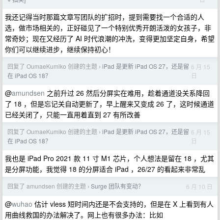
我还记得当时那篇文章写团队的扩招时，提到需要找一个合适的人
选，做市场相关的，正好碰见了一个特别优秀开朗活泼的女孩子，非
常奇妙；现在又经历了 AI 时代浪潮的冲洗，变得更加坚定自身，希望
你们可以继续进步，继续保持初心！
回复了 OumaeKumiko 创建的主题
iPad 是更新 iPad OS 27，还是留
6 月 15
›
日
在 iPad OS 18？
@
amundsen
之前升过 26 然后分屏实在难用，趁着通道没关系降回
了 18 ，但是忘记关自动更新了，早上醒来又变成 26 了，这时候通道
已经关闭了，只能一直用着直到 27 有所改善
回复了 OumaeKumiko 创建的主题
iPad 是更新 iPad OS 27，还是留
6 月 15
›
日
在 iPad OS 18？
我也是 iPad Pro 2021 款 11 寸 M1 芯片，个人想法是留在 18 ，尤其
是分屏功能，我觉得 18 的分屏适合 iPad ，26/27 的看起来非常乱
回复了 amundsen 创建的主题
Surge 团队有变动？
6 月 10 日
›
@
wuhao
估计 vless 短时间内还是不会支持的，但是在 X 上看到有人
用曲线救国的办法解决了。网上也有很多办法：比如