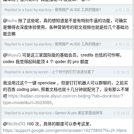
Replied to a topic by alanfury
使用国产 Ai IDE 工具的理由?
4 月 1 日
›
@
lscho
除了这些呢，真的想知道是不是有特别牛逼的功能，可确实
是懒得去深度体验使用，各种营销号的软文视频也就是捡几个基础功
能念稿
Replied to a topic by alanfury
使用国产 Ai IDE 工具的理由?
4 月 1 日
›
@
MuyuQ
可是这三家国际版的基础会员，credits 也低的可怜啊，
codex 我觉得起码能顶 4 个 qoder 的 pro 额度
Replied to a topic by korvin
上个时代的钉钉该进坟墓了
3 月 30 日
›
我没用过这个一键 openclaw ，但是钉钉机器人可以群聊的，之前买
的百炼 coding plan, 照着文档也就十几分钟就配完了，没有那么不堪
吧
https://bailian.console.aliyun.com/cn-beijing/?tab=doc#/doc/?
type=model&url=3023085
,
Replied to a topic by alanfury
Gemini Ai pro 美区家庭组拼车
3 月 29 日
›
@
Nic3toDG
100 次，具体的额度可以参考这里，
https://support.google.com/gemini/answer/16275805?hl=zh-Hans