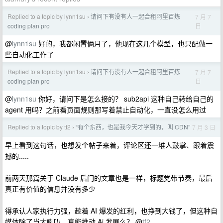
Replied to a topic by lynn1su
请问下有没有人一起合租阿里百炼
7 月 7
›
日
coding plan pro
@
lynn1su
好的，我都闲置俩月了，他现在这几个模型，也只配做一
些自动化工作了
Replied to a topic by lynn1su
请问下有没有人一起合租阿里百炼
7 月 7
›
日
coding plan pro
@
lynn1su
你好，请问下是怎么接的？ sub2api 这种自己转给自己的
agent 用吗？之前看页面规则那写着禁止自动化，一直没怎么用过
Replied to a topic by tf2
“有个东西，也是我今天才学到的，叫 CDN”
7 月 3 日
›
早上看到这句话，也想发个帖子来着，评论区还一堆人鼓掌、跟着震
撼的.....
前两天那篇关于 Claude 后门的文章也是一样，标题党带节奏，最后
真正有价值的信息并没有多少
得承认人家执行力强，趁着 AI 爆发的红利，也挣到大钱了，但这种自
媒体除了当大喇叭，真能推动 Ai 发展么？ @
tf2