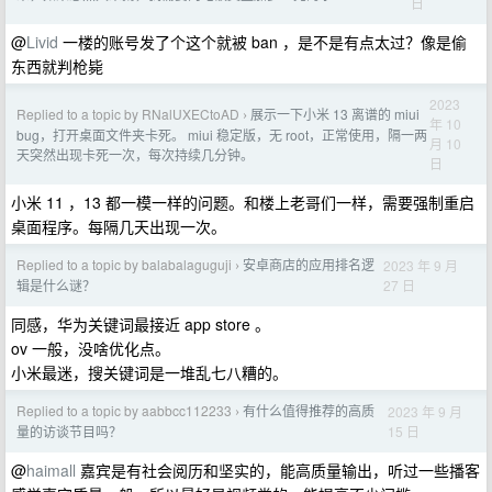
日
@
Livid
一楼的账号发了个这个就被 ban ，是不是有点太过？像是偷
东西就判枪毙
2023
Replied to a topic by RNalUXECtoAD
展示一下小米 13 离谱的 miui
›
年 10
bug，打开桌面文件夹卡死。 miui 稳定版，无 root，正常使用，隔一两
月 10
天突然出现卡死一次，每次持续几分钟。
日
小米 11 ，13 都一模一样的问题。和楼上老哥们一样，需要强制重启
桌面程序。每隔几天出现一次。
Replied to a topic by balabalaguguji
安卓商店的应用排名逻
2023 年 9 月
›
27 日
辑是什么谜？
同感，华为关键词最接近 app store 。
ov 一般，没啥优化点。
小米最迷，搜关键词是一堆乱七八糟的。
Replied to a topic by aabbcc112233
有什么值得推荐的高质
2023 年 9 月
›
15 日
量的访谈节目吗？
@
haimall
嘉宾是有社会阅历和坚实的，能高质量输出，听过一些播客