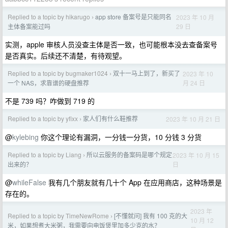
Replied to a topic by hikarugo
app store 备案号是只能同名
2023 年 10 月
›
29 日
主体备案能过吗
实测，apple 审核人员没查主体是否一致，也可能根本没去查备案号
是否真实。后续还不清楚，有待观望。
Replied to a topic by bugmaker1024
双十一马上到了，新买了
2023 年 10
›
月 24 日
一个 NAS，求靠谱的硬盘推荐
不是 739 吗？咋做到 719 的
Replied to a topic by yfixx
家人们有什么鞋推荐
2023 年 10 月 21 日
›
@
kylebing
你这个理论有漏洞，一分钱一分货，10 分钱 3 分货
Replied to a topic by Liang
所以云服务的备案码是哪个规定
2023 年 10 月 15
›
日
出来的？
@
whileFalse
我有几个朋友就有几十个 App 在应用商店，这种场景是
存在的。
2023 年
Replied to a topic by TimeNewRome
[不懂就问] 我有 100 克的大
›
10 月 12
米，如果想煮大米粥，我需要向电饭煲里加多少克的水？