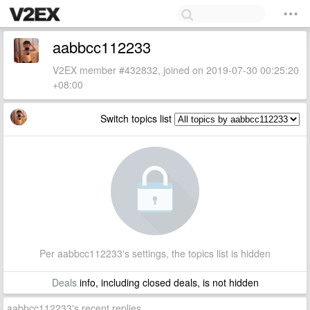
aabbcc112233
V2EX member #432832, joined on 2019-07-30 00:25:20
+08:00
Switch topics list
Per aabbcc112233's settings, the topics list is hidden
Deals
info, including closed deals, is not hidden
aabbcc112233's recent replies