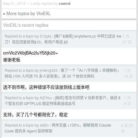
Sep 21, 2016 • Lastly replied by
comrd
More topics by VtoEXL
»
VtoEXL's recent replies
Replied to a topic by 312ybj
[推广&抽奖] anytokens.cc 中转已送近 4w
7 月
›
27 日
刀！现在回复就领$10，新用户再送 $5
cmVlc2V6bjBAc2luYS5jb20=
谢谢老板
Replied to a topic by jinfeng333
做了一个「AI 八字排盘 + 命理解析」
7 月
›
13 日
网站 (100 人内测 70 多人说很准)，送 30 个体验兑换码
选不到市啊，这种错误不应该放到线上版本吧
Replied to a topic by Ai2You
[抽奖] 智友社回馈 V 站新老客户，抽送 8
7 月
›
9 日
个智友社的 GPTPLUS 稳定特殊渠道成品号
支持，买了几个号都用完了，稳定
Replied to a topic by xbtlin
两年实盘 +135%，聊聊我用 Claude
6 月 23
›
日
Code 搭的多 Agent 投研框架