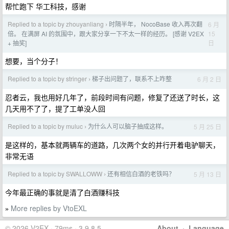
帮忙跑下 华工科技，感谢
Replied to a topic by zhouyanliang
时隔半年， NocoBase 收入再次翻
6 月
›
15
倍。 在满屏 AI 的氛围中，跟大家分享一下不太一样的经历。 [感谢 V2EX
日
+ 抽奖]
想要，当个分子！
Replied to a topic by stringer
梯子出问题了，联系不上咋整
6 月 2 日
›
忍者云，我也用好几年了，前段时间有问题，修复了还送了时长，这
几天用不了了，提了工单没人回
Replied to a topic by muluc
为什么人可以脑子抽成这样。
5 月 25 日
›
是这样的，基本就两辆车的道路，几次两个女的并行开着电驴聊天，
非常无语
Replied to a topic by SWALLOWW
还有相信白酒的老铁吗？
5 月 13 日
›
今年最正确的事就是清了白酒赚科技
More replies by VtoEXL
»
© 2026 V2EX · 79ms · 3.9.8.5
About
·
Language