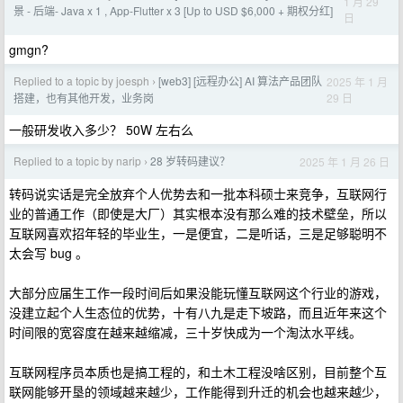
1 月 29
景 - 后端- Java x 1 , App-Flutter x 3 [Up to USD $6,000 + 期权分红]
日
gmgn?
Replied to a topic by joesph
[web3] [远程办公] AI 算法产品团队
2025 年 1 月
›
29 日
搭建，也有其他开发，业务岗
一般研发收入多少？ 50W 左右么
Replied to a topic by narip
28 岁转码建议？
2025 年 1 月 26 日
›
转码说实话是完全放弃个人优势去和一批本科硕士来竞争，互联网行
业的普通工作（即使是大厂）其实根本没有那么难的技术壁垒，所以
互联网喜欢招年轻的毕业生，一是便宜，二是听话，三是足够聪明不
太会写 bug 。
大部分应届生工作一段时间后如果没能玩懂互联网这个行业的游戏，
没建立起个人生态位的优势，十有八九是走下坡路，而且近年来这个
时间限的宽容度在越来越缩减，三十岁快成为一个淘汰水平线。
互联网程序员本质也是搞工程的，和土木工程没啥区别，目前整个互
联网能够开垦的领域越来越少，工作能得到升迁的机会也越来越少，