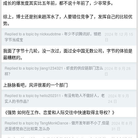
成长的爆发度其实比五年前，都不说十年前了，少非常多。
综上，博士还是别来趟浑水了，人要错位竞争了，发挥自己的比较优
势。
Replied to a topic by nickxudotme
年少不识腾讯好，错把
2024 年 12 月 15
›
日
字节当成宝
我面了字节十几轮，没一次过，面过全中国无数公司，字节的体验是
最糟糕的。
Replied to a topic by jiang1234321
虾皮的供应链部门怎么
2024 年 9 月 28
›
日
样？
上脉脉看吧，风评很差的一个部门
Replied to a topic by hello202311
有没有劝人不做好人，老
2024 年 9 月
›
24 日
实人的书作品？
《强势 如何在工作、恋爱和人际交往中快速取得主导权？》
Replied to a topic by TangMonkDance
做开发年龄不小了,但是
2024 年 8 月
›
31 日
还是感觉自己比较菜,怎么办