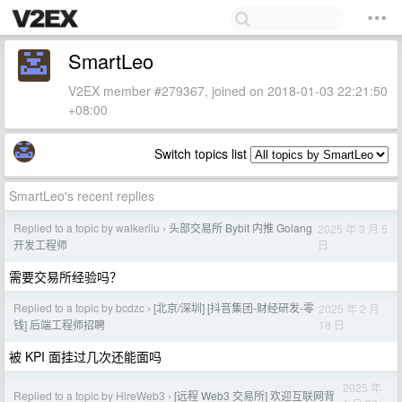
SmartLeo
V2EX member #279367, joined on 2018-01-03 22:21:50
+08:00
Switch topics list
SmartLeo's recent replies
Replied to a topic by walkerliu
头部交易所 Bybit 内推 Golang
2025 年 3 月 5
›
日
开发工程师
需要交易所经验吗？
Replied to a topic by bcdzc
[北京/深圳] [抖音集团-财经研发-零
2025 年 2 月
›
18 日
钱] 后端工程师招聘
被 KPI 面挂过几次还能面吗
2025 年
Replied to a topic by HireWeb3
[远程 Web3 交易所] 欢迎互联网背
›