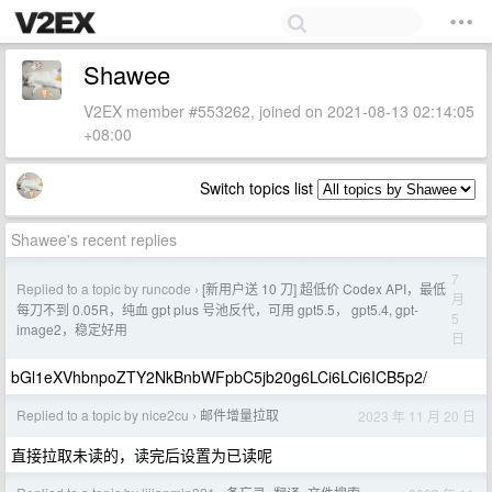
Shawee
V2EX member #553262, joined on 2021-08-13 02:14:05
+08:00
Switch topics list
Shawee's recent replies
7
Replied to a topic by runcode
[新用户送 10 刀] 超低价 Codex API，最低
›
月
每刀不到 0.05R，纯血 gpt plus 号池反代，可用 gpt5.5， gpt5.4, gpt-
5
image2，稳定好用
日
bGl1eXVhbnpoZTY2NkBnbWFpbC5jb20g6LCi6LCi6ICB5p2/
Replied to a topic by nice2cu
邮件增量拉取
2023 年 11 月 20 日
›
直接拉取未读的，读完后设置为已读呢