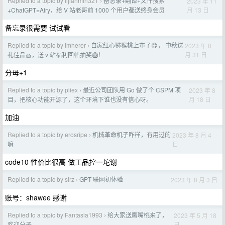
Replied to a topic by lijianmin321
备忘录+翻译+文件搜索
2023 年 11
›
月 13 日
+ChatGPT=Airy，给 V 站老哥前 1000 个用户都送终身会员
备忘录很需要 试试看
Replied to a topic by imherer
自家红心猕猴桃上市了😋， 中秋送
2023 年 8
›
月 31 日
礼佳品🧺，送 v 站福利回帖抽奖🥝！
分母+1
Replied to a topic by pliex
最近公司团队用 Go 做了个 CSPM 项
2023 年 8
›
月 18 日
目，把核心功能开源了，这个环境下谁也没有信心呀。
加油
Replied to a topic by erosripe
机械革命机子咋样，有用过的
2023 年 8 月 4
›
日
嘛
code10 性价比很高 做工品控一坨谢
Replied to a topic by sirz
GPT 联网初体验
2023 年 8 月 3 日
›
账号：shawee 感谢
Replied to a topic by Fantasia1993
给大家送鹰嘴桃来了，
2023 年 5 月 18
›
日
欢迎分子。