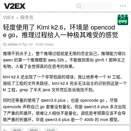
V2EX
程序员
›
轻度使用了 Kimi k2.6，环境是 opencod
e go，推理过程给人一种极其难受的感觉
By
defaw
at Apr 24 · 4249 views
推理不到点子上，整个推理过程就是无限的否定自己，推理能力堪比
qwen 的第一个推理模型 qwq-32b 。不能做到类似 glm5.1 那种言之
有物，人看了会觉得真的在思考的效果。
kimi k2.6 还出现了一个非常低级的错误，我让他参考一个 kt 工程，
我给了工程的文件夹路径，kimi k2.6 完全无法自主的识别到这是一个
kt 工程，grep 了半天 java 文件然后告诉我找不到。
同时还等量的使用了 qwen3.6 plus ，也是 opencode go ，尽管
opencode 声称自己 go 套餐没有量化，但是 qwen3.6 plus 多次出现
了严重的死循环，很难让人相信不是量化，调低思考预算应该不会导
致严重的死循环，毕竟 qwen3.6 plus 是一个 400b 的 moe 模型。
推理
模型
缺陷