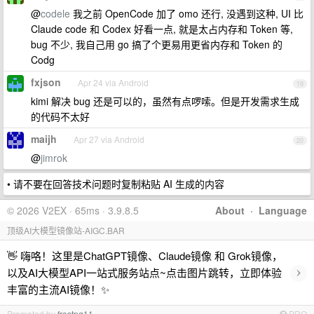
@
codele
我之前 OpenCode 加了 omo 还行, 没遇到这种, UI 比
Claude code 和 Codex 好看一点, 就是太占内存和 Token 等,
bug 不少, 我自己用 go 搞了个更易用更省内存和 Token 的
Codg
fxjson
Apr 24 via Android
19
kimi 解决 bug 还是可以的，虽然有点啰嗦。但是开发需求生成
的代码不太好
maijh
Apr 27 via Android
20
@
jimrok
• 请不要在回答技术问题时复制粘贴 AI 生成的内容
© 2026 V2EX · 65ms · 3.9.8.5
About
·
Language
顶级AI大模型镜像站-AIGC.BAR
👋 嗨咯！这里是ChatGPT镜像、Claude镜像 和 Grok镜像，
›
以及AI大模型API一站式服务站点~点击图片跳转，立即体验
丰富的主流AI镜像！✨
Promoted by
frostpg11
PRO