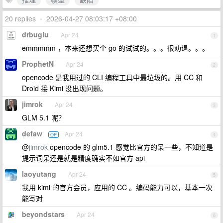
20 replies
•
2026-04-27 08:03:17 +08:00
drbuglu
Apr 24
1
emmmmm ，本来还想买个 go 的试试的。。。很劝退。。。
ProphetN
Apr 24
2
opencode 是我用过的 CLI 编程工具中最垃圾的。用 CC 和
Droid 接 Kimi 没出现问题。
jimrok
Apr 24
3
GLM 5.1 呢？
defaw
Apr 24
OP
4
@
jimrok
opencode 的 glm5.1 感觉比官方的呆一些，不知道是
提示词呆还是就是精度确实不如官方 api
laoyutang
Apr 24
5
我用 kimi 的官方会员，应用的 CC 。编码能力可以，基本一次
能写对
beyondstars
Apr 24
6