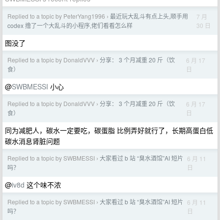
Replied to a topic by PeterYang1996
最近玩大乱斗有点上头,顺手用
7 月
›
30 日
codex 撸了一个大乱斗的小程序,佬们看看怎么样
图没了
Replied to a topic by DonaldVVV
分享： 3 个月减重 20 斤（饮
6 月 17
›
日
食）
@
SWBMESSI
小心
Replied to a topic by DonaldVVV
分享： 3 个月减重 20 斤（饮
6 月 17
›
日
食）
同为减肥人，碳水一定要吃，碳蛋脂 比例弄好就行了，长期高蛋白低
碳水消息肾脏问题
Replied to a topic by SWBMESSI
大家看过 b 站 “臭水酒馆”AI 短片
6 月 11
›
日
吗？
@
iv8d
这个味不浓
Replied to a topic by SWBMESSI
大家看过 b 站 “臭水酒馆”AI 短片
6 月 11
›
日
吗？