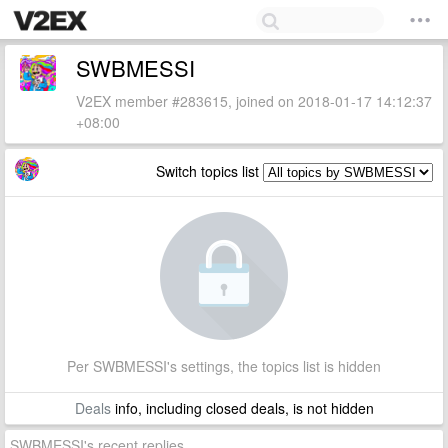
SWBMESSI
V2EX member #283615, joined on 2018-01-17 14:12:37
+08:00
Switch topics list
Per SWBMESSI's settings, the topics list is hidden
Deals
info, including closed deals, is not hidden
SWBMESSI's recent replies