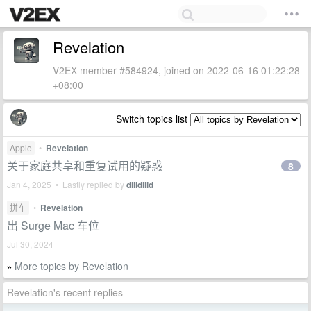
Revelation
V2EX member #584924, joined on 2022-06-16 01:22:28
+08:00
Switch topics list
Apple
•
Revelation
关于家庭共享和重复试用的疑惑
8
Jan 4, 2025 • Lastly replied by
dilidilid
拼车
•
Revelation
出 Surge Mac 车位
Jul 30, 2024
More topics by Revelation
»
Revelation's recent replies