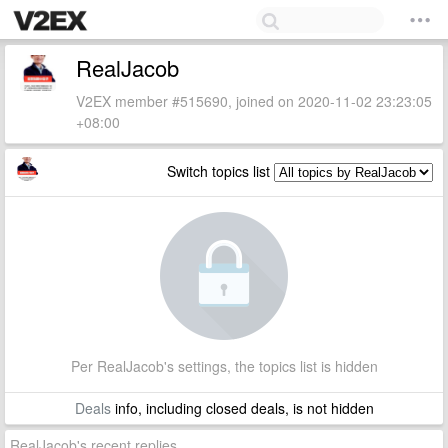
RealJacob
V2EX member #515690, joined on 2020-11-02 23:23:05
+08:00
Switch topics list
Per RealJacob's settings, the topics list is hidden
Deals
info, including closed deals, is not hidden
RealJacob's recent replies