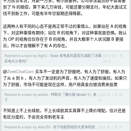
十万房贷车贷，月薪一万多，有小孩要养。公司非法裁员好不容易要
到了 N 的赔偿，算下来几万块钱，可能还要分期支付，年纪大面试又
找不到新工作，可能有半年空窗期还得降薪。
这两种人有不同的心态不是再正常不过的事情么，如果站在 A 的视角
下，对这种事情有期待；站在 B 的视角下，对这种事就是恐惧。我认
为 OP 的视角仅仅存在于 B 的视角，并且大概率个人状况跟 B 更接
近，所以才会理解不了有 A 的存在。
Replied to a topic by digitO
Tesla 省电真的是因为减配了冰箱
2025 年 7 月
›
29 日
彩电大沙发吗？
@
ZeekChatCom
买车不一定是为了舒服吧，有人为了舒服，有人为
了从 a 到 b ，有人为了发动机的声音，有人为了速度和操控。如果只
为了舒服，市场不可能是现在这样，用户用真金白银消费来投票
Replied to a topic by wetalk
特斯拉「廉价版 Model Y」来
2025 年 7 月 29
›
日
了
不知道上不上长续航，不上长续航其实真算不上降价增配。估计还是
有区分度的，不会完全背刺老车主
Replied to a topic by AllenZ0
关于动能回收的大家体验如
2025 年 7 月 29
›