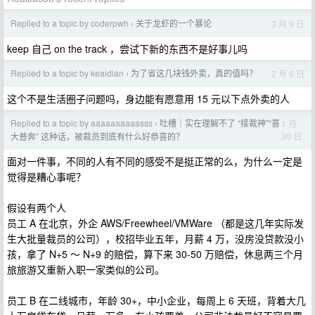
Replied to a topic by coderpwh
关于龙虾的一个暴论
3 月 9 日
›
keep 自己 on the track ，尝试下新的东西不是好事儿吗
Replied to a topic by keaidian
为了省这几块钱外卖，真的值吗？
2 月 6 日
›
这个不是生活圈子问题吗，身边能有愿意用 15 元以下点外卖的人
Replied to a topic by aaaaaaaaaasss
吐槽｜实在理解不了 “接裁神”“喜
1 月
›
30 日
大普奔” 这种话，被裁员到底有什么好恭喜的？
面对一件事，不同的人有不同的感受不是挺正常的么，为什么一定是
觉得是糟心事呢？
假设有两个人
员工 A 在北京，外企 AWS/Freewheel/VMWare （都是这几年实际发
生大批量裁员的公司），校招毕业五年，月薪 4 万，没房没贷款没小
孩，拿了 N+5 ～ N+9 的赔偿，算下来 30-50 万赔偿，休息两三个月
旅旅游又重新入职一家类似的公司。
员工 B 在二线城市，年龄 30+，中小企业，每周上 6 天班，背着大几