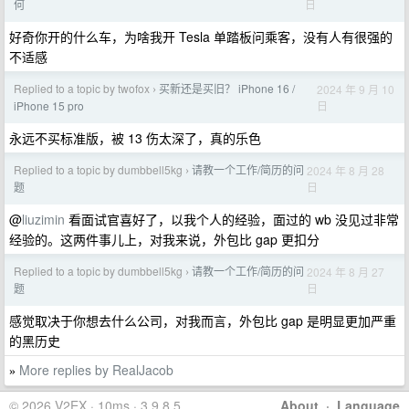
日
何
好奇你开的什么车，为啥我开 Tesla 单踏板问乘客，没有人有很强的
不适感
Replied to a topic by twofox
买新还是买旧？ iPhone 16 /
2024 年 9 月 10
›
日
iPhone 15 pro
永远不买标准版，被 13 伤太深了，真的乐色
Replied to a topic by dumbbell5kg
请教一个工作/简历的问
2024 年 8 月 28
›
日
题
@
liuzimin
看面试官喜好了，以我个人的经验，面过的 wb 没见过非常
经验的。这两件事儿上，对我来说，外包比 gap 更扣分
Replied to a topic by dumbbell5kg
请教一个工作/简历的问
2024 年 8 月 27
›
日
题
感觉取决于你想去什么公司，对我而言，外包比 gap 是明显更加严重
的黑历史
More replies by RealJacob
»
© 2026 V2EX · 10ms · 3.9.8.5
About
·
Language