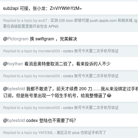
sub2api 可接，张小龙：ZnViYW9hY2M=
Replied to a topic by wu67
实测 iOS loon 即使代理 push.apple.com 和相关域,
›
要在高级配置里面开启包含 APNS
@
Pictorgram
换 swiftgram ，完美解决
Replied to a topic by monsters000
codex 账号今天要二次手机号验证
›
@
hoythan
看消息奥特曼取消二验了，看来投诉的人不少
Replied to a topic by monsters000
codex 账号今天要二次手机号验证
›
@
bytesfold
我都不敢退了，前天才续费 200 刀……我从来没绑定过手机号，
订阅，但是账号里出现一个陌生手机号，给我整懵逼了😂
Replied to a topic by monsters000
codex 账号今天要二次手机号验证
›
@
bytesfold
codex 登陆也不需要了吗？
Replied to a topic by YAFEIML
美区正价 plus 也验证手机号了
›