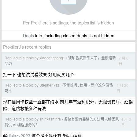
Per ProkillerJ's settings, the topics list is hidden
Deals
info, including closed deals, is not hidden
ProkillerJ's recent replies
Replied to a topic by xiaocongcong1
琥珀香氛新品来了，盖楼送新
7 月 6
›
日
品🎁
抽一下 也想试试看效果 好用就买几个
Replied to a topic by Stephen7zz
不懂就问 , 信用卡新户这么值钱
4 月 20
›
日
吗 ?
现在信用卡权益一直都在缩水 前几年有返利积分，无限贵宾厅、延误
险、道路救援各种玩法
Replied to a topic by shinkashinra
各位有没有靠谱的方法可以给团队
4 月 3
›
日
提供 AI 编程服务的？
@
dislazy2023
这个是不是还有 5%手续费