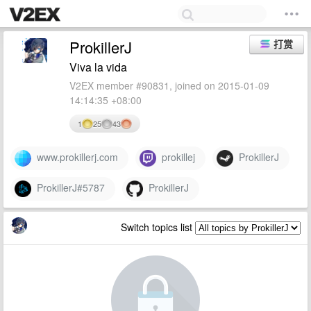
ProkillerJ
打赏
Viva la vida
V2EX member #90831, joined on 2015-01-09
14:14:35 +08:00
1
25
43
www.prokillerj.com
prokillej
ProkillerJ
ProkillerJ#5787
ProkillerJ
Switch topics list