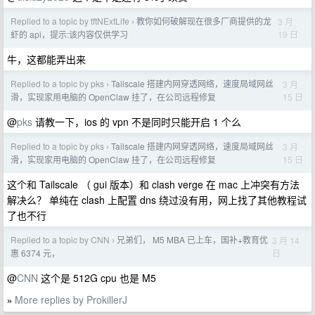
Replied to a topic by tftNExtLife
教你如何破解现在很多厂商提供的龙
3 月
›
19 日
虾的 api，提示:该内容仅供学习
牛，这都能弄出来
Replied to a topic by pks
Tailscale 搭建内网穿透网络，速度局域网丝
3 月
›
15 日
滑，实现家用电脑的 OpenClaw 挂了，在公司远程修复
@
pks
请教一下，ios 的 vpn 不是同时只能开启 1 个么
Replied to a topic by pks
Tailscale 搭建内网穿透网络，速度局域网丝
3 月
›
15 日
滑，实现家用电脑的 OpenClaw 挂了，在公司远程修复
这个和 Tailscale （ gui 版本）和 clash verge 在 mac 上冲突有方法
解决么？ 单纯在 clash 上配置 dns 绕过没有用，网上找了其他教程试
了也不行
Replied to a topic by CNN
兄弟们， M5 MBA 已上车，国补+教育优
3 月 14
›
日
惠 6374 元，
@
CNN
这个是 512G cpu 也是 M5
More replies by ProkillerJ
»