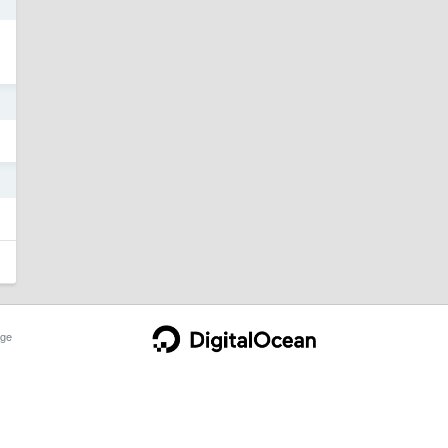
5
5
5
ge