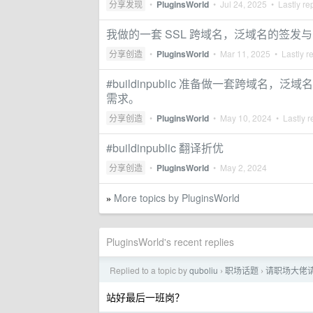
分享发现
•
PluginsWorld
•
Jul 24, 2025
• Lastly re
我做的一套 SSL 跨域名，泛域名的签
分享创造
•
PluginsWorld
•
Mar 11, 2025
• Lastly r
#buildinpublic 准备做一套跨域
需求。
分享创造
•
PluginsWorld
•
May 10, 2024
• Lastly r
#buildinpublic 翻译折优
分享创造
•
PluginsWorld
•
May 2, 2024
More topics by PluginsWorld
»
PluginsWorld's recent replies
Replied to a topic by
quboliu
职场话题
请职场大佬
›
›
站好最后一班岗？