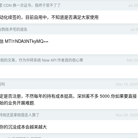
阿里 CDN 换一次证书，我终于受不了了
Jul 2
动化续签的，目前自用中，不知道是否满足大家使用
白剽技术宅的道友
Jul 
TI1NDA3NTkyMQ==
假的文章，作为中转系统 New API 作者真的很心寒
Mar 2
司吗
Dec 19, 202
是否注册，不然每年的持有成本挺高，深圳差不多 5000.你如果要直接
始的业务开展难题.
转岗还是拿赔偿走人算了
Nov 29, 202
你的沉没成本会越来越大