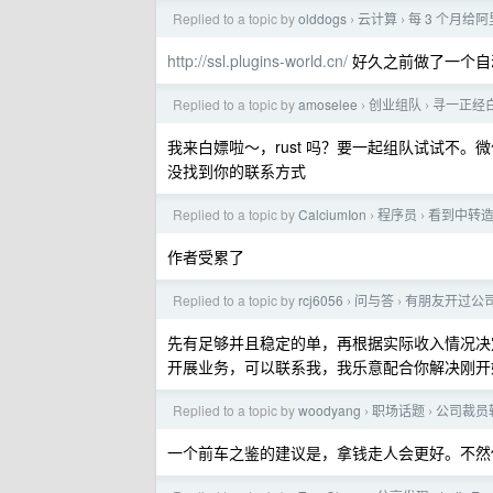
Replied to a topic by
olddogs
云计算
每 3 个月给
›
›
http://ssl.plugins-world.cn/
好久之前做了一个自
Replied to a topic by
amoselee
创业组队
寻一正经
›
›
我来白嫖啦～，rust 吗？要一起组队试试不。微信 M
没找到你的联系方式
Replied to a topic by
CalciumIon
程序员
看到中转造
›
›
作者受累了
Replied to a topic by
rcj6056
问与答
有朋友开过公
›
›
先有足够并且稳定的单，再根据实际收入情况决定
开展业务，可以联系我，我乐意配合你解决刚开
Replied to a topic by
woodyang
职场话题
公司裁员
›
›
一个前车之鉴的建议是，拿钱走人会更好。不然