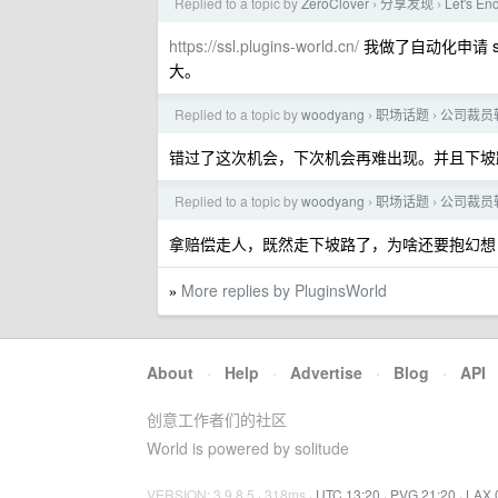
Replied to a topic by
ZeroClover
分享发现
Let's 
›
›
https://ssl.plugins-world.cn/
我做了自动化申请 
大。
Replied to a topic by
woodyang
职场话题
公司裁员
›
›
错过了这次机会，下次机会再难出现。并且下坡
Replied to a topic by
woodyang
职场话题
公司裁员
›
›
拿赔偿走人，既然走下坡路了，为啥还要抱幻想
More replies by PluginsWorld
»
About
·
Help
·
Advertise
·
Blog
·
API
创意工作者们的社区
World is powered by solitude
VERSION: 3.9.8.5 · 318ms ·
UTC 13:20
·
PVG 21:20
·
LAX 