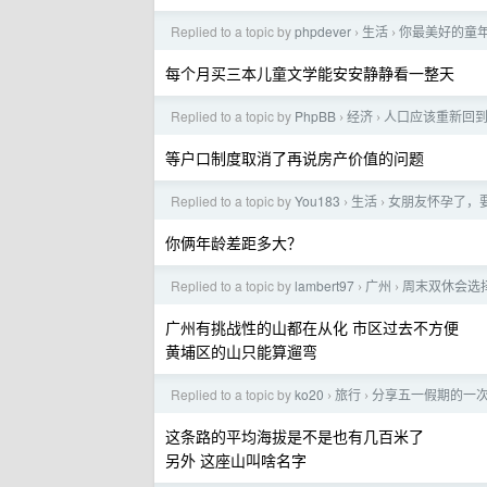
Replied to a topic by
phpdever
生活
你最美好的童
›
›
每个月买三本儿童文学能安安静静看一整天
Replied to a topic by
PhpBB
经济
人口应该重新回到
›
›
等户口制度取消了再说房产价值的问题
Replied to a topic by
You183
生活
女朋友怀孕了，
›
›
你俩年龄差距多大？
Replied to a topic by
lambert97
广州
周末双休会选
›
›
广州有挑战性的山都在从化 市区过去不方便
黄埔区的山只能算遛弯
Replied to a topic by
ko20
旅行
分享五一假期的一
›
›
这条路的平均海拔是不是也有几百米了
另外 这座山叫啥名字