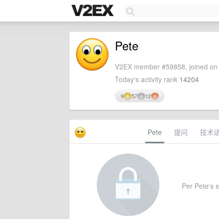
Pete
V2EX member #59858, joined on 
Today's activity rank
14204
9
57
12
Pete
提问
技术
Per Pete's s