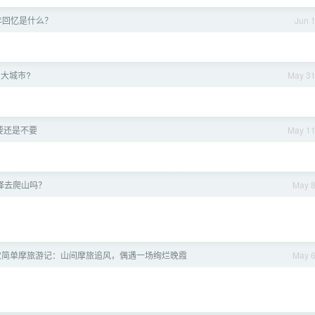
年回忆是什么？
Jun 
大城市?
May 3
要还是不要
May 1
择去爬山吗？
May 
次简单摩旅游记：山间摩旅追风，偶遇一场绚烂晚霞
May 