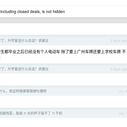
 including closed deals, is not hidden
学了，升学宴送什么合适？求建议
2 days ag
生都毕业之后已经没有个人电动车 除了要上广州车牌还要上学校车牌 不
车
学了，升学宴送什么合适？求建议
3 days ag
什么，就这样随便看随便吐槽吧
Jun 
当脑残耍，能装 1l 水的杯子装不了 1l 牛奶
Jun 