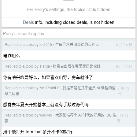
Per Perry's settings, the topics list is hidden
Deals
info, including closed deals, is not hidden
Perry's recent replies
Replied to a topic by lei2015
付费寻求关闭道德约束的 ai
6 月 24 日
›
电诈用么
Replied to a topic by Tianqi
财富自由后在哪里定居比较好
6 月 22 日
›
你有啥兴趣爱好么，如果喜欢山野，房车就够了
Replied to a topic by NotAfraidLP
我是不是在几乎全员 AI 编程的信
6 月 19
›
日
息茧房里
感觉去年夏天开始基本上就没有手敲过源代码
Replied to a topic by wsc449
大家帮推荐个 AI 时代的好用的 IDE 推
6 月 12
›
日
荐
用个能打开 terminal 多开不卡的就行