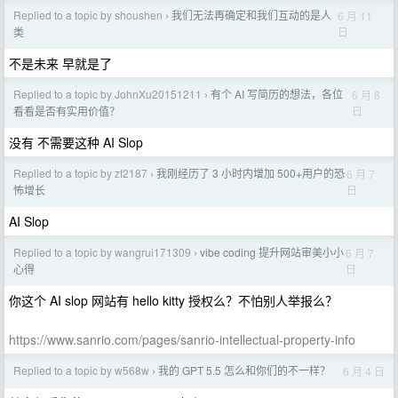
Replied to a topic by shoushen
我们无法再确定和我们互动的是人
6 月 11
›
日
类
不是未来 早就是了
Replied to a topic by JohnXu20151211
有个 AI 写简历的想法，各位
6 月 8
›
日
看看是否有实用价值？
没有 不需要这种 AI Slop
Replied to a topic by zf2187
我刚经历了 3 小时内增加 500+用户的恐
6 月 7
›
日
怖增长
AI Slop
Replied to a topic by wangrui171309
vibe coding 提升网站审美小小
6 月 7
›
日
心得
你这个 AI slop 网站有 hello kitty 授权么？不怕别人举报么？
https://www.sanrio.com/pages/sanrio-intellectual-property-info
Replied to a topic by w568w
我的 GPT 5.5 怎么和你们的不一样？
6 月 4 日
›