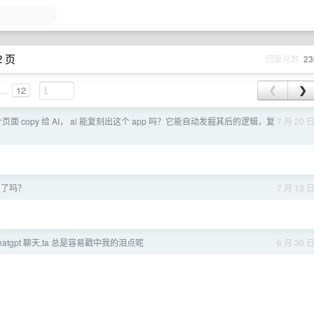
2 页
回复总数
23
...
12
❮
❯
个页面 copy 给 AI， ai 能复刻出这个 app 吗？它能自动发掘其后的逻辑，复
7 月 20 
看了吗？
7 月 13 
atgpt 聊天,ta 总是容易戳中我的泪点呢
6 月 30 