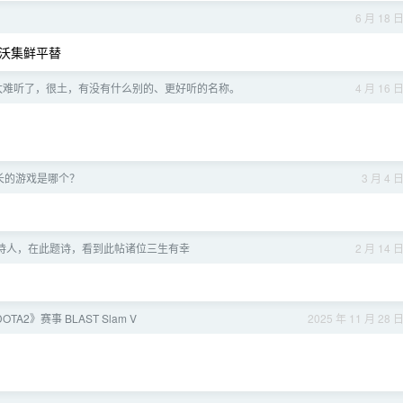
6 月 18 
沃集鲜平替
] 太难听了，很土，有没有什么别的、更好听的名称。
4 月 16 
长的游戏是哪个？
3 月 4 
诗人，在此题诗，看到此帖诸位三生有幸
2 月 14 
OTA2》赛事 BLAST Slam V
2025 年 11 月 28 