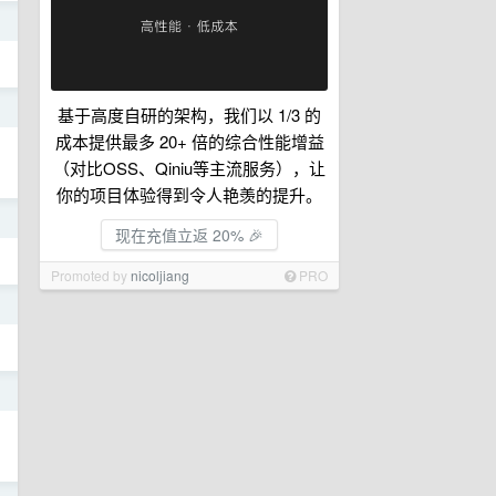
日
日
基于高度自研的架构，我们以 1/3 的
成本提供最多 20+ 倍的综合性能增益
（对比OSS、Qiniu等主流服务），让
你的项目体验得到令人艳羡的提升。
日
现在充值立返 20% 🎉
Promoted by
nicoljiang
PRO
日
日