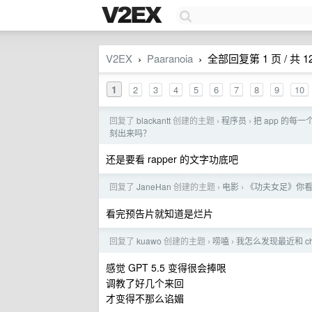
V2EX
Paaranoia
全部回复第 1 页 / 共 1
›
›
1
2
3
4
5
6
7
8
9
10
回复了
blackantt
创建的主题
程序员
把 app 的每一
›
›
刻出来吗？
还是要看 rapper 的文字功底吧
回复了
JaneHan
创建的主题
电影
《功夫女足》你
›
›
看完预告片就知道是烂片
回复了
kuawo
创建的主题
唠嗑
我怎么发现最近和 ch
›
›
感觉 GPT 5.5 变得很会捧哏
调教了好几个来回
才变得不那么谄媚