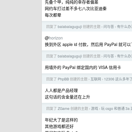
先叠个甲，纯纯的幸存者偏差
网约车打过差不多七八次比亚迪秦
每次都晕
回复了
balabalaguguji
创建的主题
问与答
有什么办法
›
›
@
horizon
换到外区 apple id 付款，然后用 PayPal 就可
回复了
balabalaguguji
创建的主题
问与答
有什么办法
›
›
用墙外的 PayPal 绑定国内的 VISA 信用卡
回复了
PhpBB
创建的主题
互联网
12306 这么多
›
›
人人都是产品经理
这句话的含金量还在上升
回复了
ZGame
创建的主题
游戏
玩 csgo 和普通 
›
›
年纪大了是这样的
其他游戏都还好