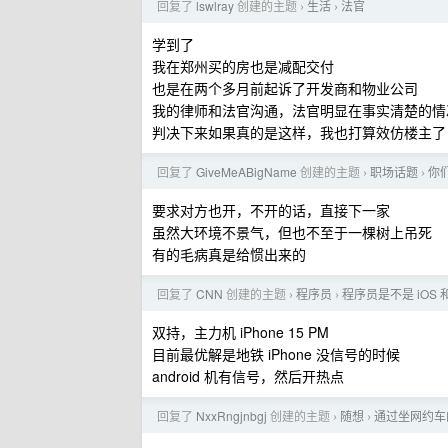
回复了
lswlray
创建的主题
生活
法官
›
›
学到了
我在郑州买的房也是减配交付
也是在两个多月前起诉了开发商和物业公司
我的律师和法官沟通，法官明显在事实清楚的情
判决下来如果真的是这样，我也打算效仿楼主了
回复了
GiveMeABigName
创建的主题
职场话题
你
›
›
要求对方也开，不开的话，直接下一家
虽然大环境不景气，但也不至于一棵树上吊死
有的毛病真是给惯出来的
回复了
CNN
创建的主题
程序员
程序员是不是 iOS 和 
›
›
双持，主力机 iPhone 15 PM
目前最优解是地铁 iPhone 没信号的时候
android 机有信号，然后开热点
回复了
NxxRngjnbgj
创建的主题
随想
通过坐网约车
›
›