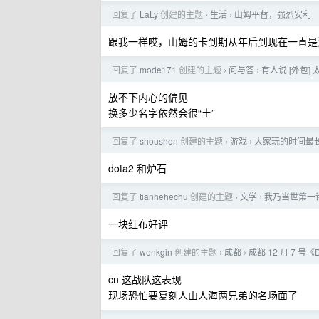
回复了
LaLy
创建的主题
生活
山姆平替，强烈安利
›
›
跟我一样哎，山姆的卡到期从年后到现在一直是
回复了
mode171
创建的主题
问与答
有人说 [外包
›
›
放不下内心的偏见
换多少名字依然会很“土”
回复了
shoushen
创建的主题
游戏
大家玩的时间最
›
›
dota2 和炉石
回复了
tianhehechu
创建的主题
文学
我乃当世第一
›
›
一块红布好评
回复了
wenkgin
创建的主题
成都
成都 12 月 7 号《D
›
›
cn 这战队这表现
现场恐怕要复刻人山人海两兄弟的名场面了