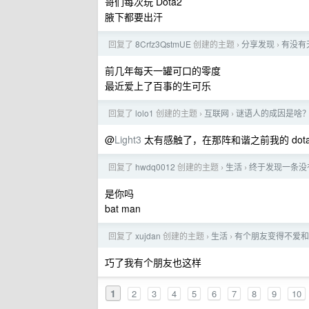
哥们每次玩 Dota2
腋下都要出汗
回复了
8Crfz3QstmUE
创建的主题
分享发现
有没有
›
›
前几年每天一罐可口的零度
最近爱上了百事的生可乐
回复了
lolo1
创建的主题
互联网
谜语人的成因是啥
›
›
@
Light3
太有感触了，在那阵和谐之前我的 dota
回复了
hwdq0012
创建的主题
生活
终于发现一条没
›
›
是你吗
bat man
回复了
xujdan
创建的主题
生活
有个朋友变得不爱和
›
›
巧了我有个朋友也这样
1
2
3
4
5
6
7
8
9
10