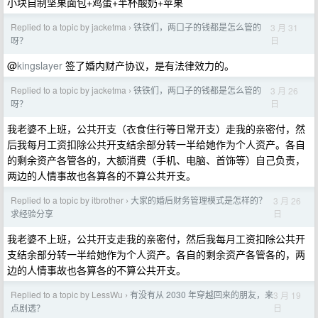
小块自制坚果面包+鸡蛋+半杯酸奶+苹果
Replied to a topic by jacketma
铁铁们，两口子的钱都是怎么管的
3 月 31
›
日
呀？
@
kingslayer
签了婚内财产协议，是有法律效力的。
Replied to a topic by jacketma
铁铁们，两口子的钱都是怎么管的
3 月 26
›
日
呀？
我老婆不上班，公共开支（衣食住行等日常开支）走我的亲密付，然
后我每月工资扣除公共开支结余部分转一半给她作为个人资产。各自
的剩余资产各管各的，大额消费（手机、电脑、首饰等）自己负责，
两边的人情事故也各算各的不算公共开支。
Replied to a topic by itbrother
大家的婚后财务管理模式是怎样的？
3 月 26
›
日
求经验分享
我老婆不上班，公共开支走我的亲密付，然后我每月工资扣除公共开
支结余部分转一半给她作为个人资产。各自的剩余资产各管各的，两
边的人情事故也各算各的不算公共开支。
Replied to a topic by LessWu
有没有从 2030 年穿越回来的朋友，来
3 月 19
›
日
点剧透？