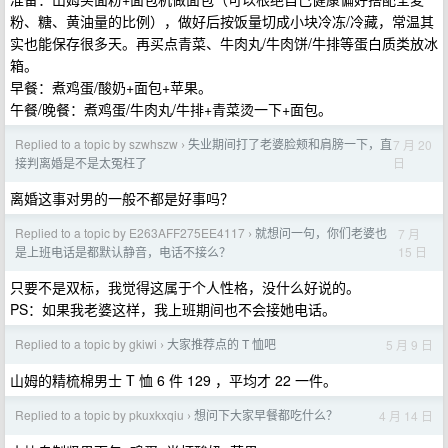
粉、糖、黄油量的比例），做好后按饭量切成小块冷冻/冷藏，常温其
实也能保存很多天。再买点青菜、牛肉丸/牛肉饼/牛排等蛋白质类放冰
箱。
早餐：煮鸡蛋/酸奶+面包+苹果。
午餐/晚餐：煮鸡蛋/牛肉丸/牛排+青菜烫一下+面包。
Replied to a topic by szwhszw
失业期间打了老婆脸颊和肩膀一下，直
7 月 20
›
日
接判离婚是不是太冤枉了
离婚这事对男的一般不都是好事吗？
Replied to a topic by E263AFF275EE4117
就想问一句，你们老婆也
7 月
›
15 日
是上班电话是都默认静音，电话不接么？
只要不是双标，我觉得这属于个人性格，没什么好说的。
PS：如果我老婆这样，我上班期间也不会接她电话。
Replied to a topic by gkiwi
大家推荐点的 T 恤吧
5 月 9 日
›
山姆的精梳棉男士 T 恤 6 件 129 ，平均才 22 一件。
Replied to a topic by pkuxkxqiu
想问下大家早餐都吃什么？
4 月 14 日
›