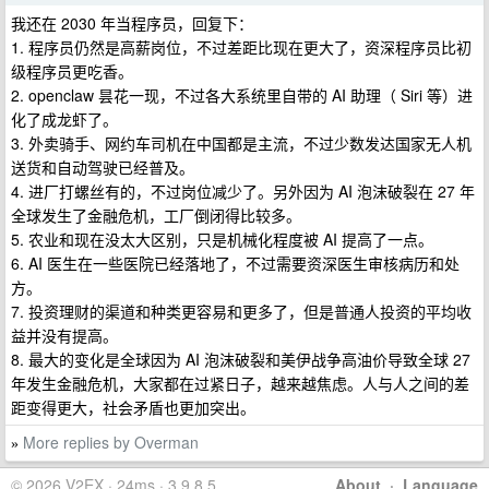
我还在 2030 年当程序员，回复下：
1. 程序员仍然是高薪岗位，不过差距比现在更大了，资深程序员比初
级程序员更吃香。
2. openclaw 昙花一现，不过各大系统里自带的 AI 助理（ Siri 等）进
化了成龙虾了。
3. 外卖骑手、网约车司机在中国都是主流，不过少数发达国家无人机
送货和自动驾驶已经普及。
4. 进厂打螺丝有的，不过岗位减少了。另外因为 AI 泡沫破裂在 27 年
全球发生了金融危机，工厂倒闭得比较多。
5. 农业和现在没太大区别，只是机械化程度被 AI 提高了一点。
6. AI 医生在一些医院已经落地了，不过需要资深医生审核病历和处
方。
7. 投资理财的渠道和种类更容易和更多了，但是普通人投资的平均收
益并没有提高。
8. 最大的变化是全球因为 AI 泡沫破裂和美伊战争高油价导致全球 27
年发生金融危机，大家都在过紧日子，越来越焦虑。人与人之间的差
距变得更大，社会矛盾也更加突出。
More replies by Overman
»
© 2026 V2EX · 24ms · 3.9.8.5
About
·
Language