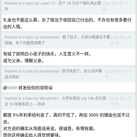
Replied to a topic by Loser110
花个 10 万办个婚礼有必要
2025 年 9 月 11
›
日
吗
礼金也不能这么算，办了相当于收回自己付出的，不办也有很多要付
出的人情。
Replied to a topic by tomorrowan
看了帖子，大部分都建议不要
2025 年 8 月
›
24 日
结婚，有个问题想请教下
有娃了就明白小孩子的快乐，人生意义不一样。
成为父亲，理解父亲。
Replied to a topic by sunchaoylq
双节快到了，给公司同事
2025 年 8 月 14
›
日
送点啥好
@
3499
转发给你的领导😃
Replied to a topic by Wandefu91
大学女网友 Lily 1W+的欠款
2025 年 8 月
›
14 日
近 10 年联系还上----后续
都按 5%年利率给利息了，真的不低了，再加 3000 的理由也说不过
去。
对方说的确实从场面话来说，很诚恳，有理有据。
而你这样确实给人感觉想要挟。