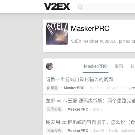
MaskerPRC
V2EX member #589358, joined on
MaskerPRC
提问
技
请教一个前端自动化输入的问题
问与答
•
MaskerPRC
•
Mar 8
• Lastly replied by
re
龙虾 vs 帝王蟹 源码级拆解：两个思路完全
分享发现
•
MaskerPRC
•
Mar 3
朋友用 cc 把系统内容都删了，怎么说（
分享发现
•
MaskerPRC
•
Jan 25
• Lastly replied 