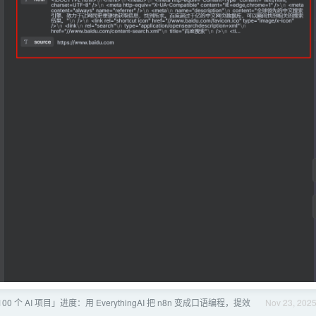
00 个 AI 项目」进度：用 EverythingAI 把 n8n 变成口语编程，提效
Nov 23, 202