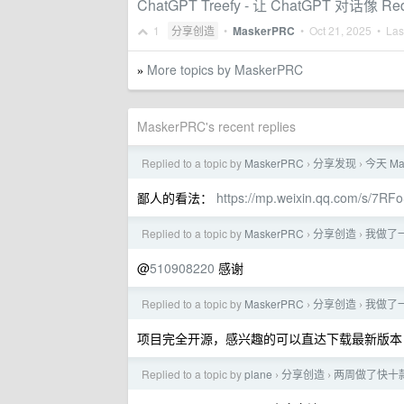
ChatGPT Treefy - 让 ChatGPT 对话像 
1
分享创造
•
MaskerPRC
•
Oct 21, 2025
• Last
More topics by MaskerPRC
»
MaskerPRC's recent replies
Replied to a topic by
MaskerPRC
分享发现
今天 M
›
›
鄙人的看法：
https://mp.weixin.qq.com/s/
Replied to a topic by
MaskerPRC
分享创造
我做了
›
›
@
510908220
感谢
Replied to a topic by
MaskerPRC
分享创造
我做了
›
›
项目完全开源，感兴趣的可以直达下载最新版
Replied to a topic by
plane
分享创造
两周做了快十
›
›