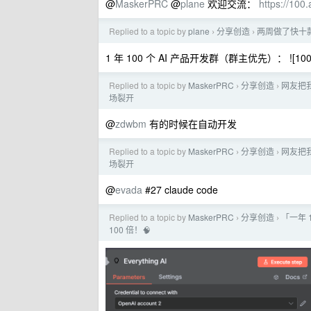
@
MaskerPRC
@
plane
欢迎交流：
https://100.
Replied to a topic by
plane
分享创造
两周做了快十
›
›
1 年 100 个 AI 产品开发群（群主优先）： ![100
Replied to a topic by
MaskerPRC
分享创造
网友把
›
›
场裂开
@
zdwbm
有的时候在自动开发
Replied to a topic by
MaskerPRC
分享创造
网友把
›
›
场裂开
@
evada
#27 claude code
Replied to a topic by
MaskerPRC
分享创造
「一年 1
›
›
100 倍！🧠