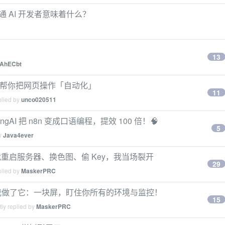
对普通 AI 开发者意味着什么？
13
AhECbt
 帮你把网页操作「自动化」
11
plied by
unco020511
ingAI 把 n8n 变成口语编程，提效 100 倍！🧠
5
by
Java4ever
重启服务器、换色图、偷 Key，我当场裂开
29
plied by
MaskerPRC
所以我做了它：一块屏，盯住你所有的环境与监控！
15
ly replied by
MaskerPRC