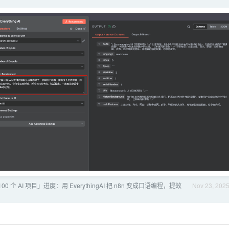
00 个 AI 项目」进度：用 EverythingAI 把 n8n 变成口语编程，提效
Nov 23, 202