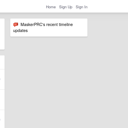
Home
Sign Up
Sign In
MaskerPRC's recent timeline
updates