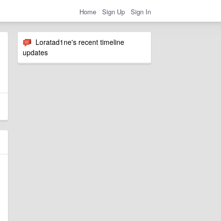
Home
Sign Up
Sign In
Loratad1ne's recent timeline
updates