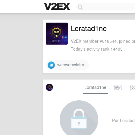
Loratad1ne
V2EX member #616544, joined on
Today's activity rank
14403
weeweewinter
Loratad1ne
提问
技
Per Loratad1n