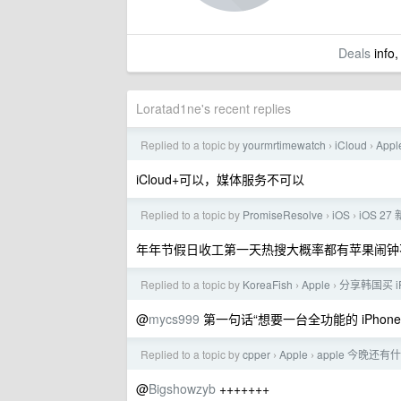
Deals
info,
Loratad1ne's recent replies
Replied to a topic by
yourmrtimewatch
iCloud
App
›
›
iCloud+可以，媒体服务不可以
Replied to a topic by
PromiseResolve
iOS
iOS 
›
›
年年节假日收工第一天热搜大概率都有苹果闹钟
Replied to a topic by
KoreaFish
Apple
分享韩国买 i
›
›
@
mycs999
第一句话“想要一台全功能的 iPhone
Replied to a topic by
cpper
Apple
apple 今晚还
›
›
@
Bigshowzyb
+++++++