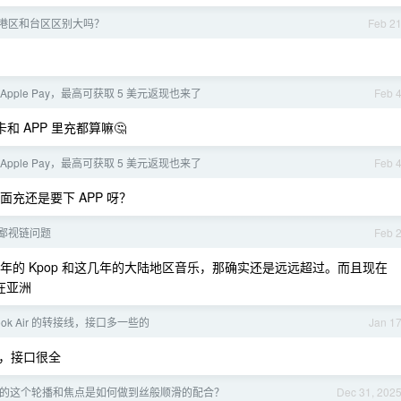
le 港区和台区区别大吗？
Feb 2
定 Apple Pay，最高可获取 5 美元返现也来了
Feb 
和 APP 里充都算嘛🤔
定 Apple Pay，最高可获取 5 美元返现也来了
Feb 
充还是要下 APP 呀？
鄙视链问题
Feb 
几年的 Kpop 和这几年的大陆地区音乐，那确实还是远远超过。而且现在
在亚洲
ook Air 的转接线，接口多一些的
Jan 1
，接口很全
+ app 的这个轮播和焦点是如何做到丝般顺滑的配合？
Dec 31, 202