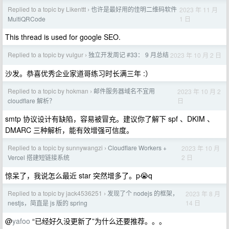
Replied to a topic by Likenttt
也许是最好用的佳明二维码软件
2023 年 11 月
›
1 日
MultiQRCode
This thread is used for google SEO.
Replied to a topic by vulgur
独立开发周记 #33： 9 月总结
2023 年 10 月 2 日
›
沙发。恭喜优秀企业家道哥练习时长满三年 :）
Replied to a topic by hokman
邮件服务器域名不宜用
2023 年 10 月 2
›
日
cloudflare 解析？
smtp 协议设计有缺陷，容易被冒充。建议你了解下 spf 、DKIM 、
DMARC 三种解析，能有效增强可信度。
Replied to a topic by sunnywangzi
Cloudflare Workers +
2023 年 10 月
›
2 日
Vercel 搭建短链接系统
惊呆了，我说怎么最近 star 突然增多了。p😭q
Replied to a topic by jack4536251
发现了个 nodejs 的框架，
2023 年 8 月
›
14 日
nestjs，简直是 js 版的 spring
@
yafoo
“已经好久没更新了”为什么还要推荐。。。