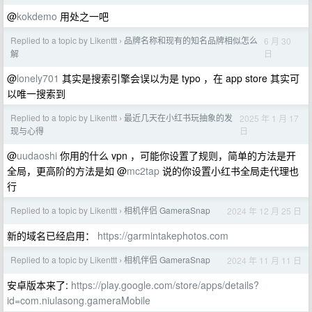
@
kokdemo
用处之一吧
Replied to a topic by Likenttt
品牌名称和现有的知名品牌相似怎么
6 月 30
›
日
解
@
lonely701
其实是搜索引擎会误以为是 typo ，在 app store 其实可
以唯一搜索到
Replied to a topic by Likenttt
最近几天在小红书玩抽象的发
2025 年 1 月 17
›
日
现与心得
@
uudaoshi
你用的什么 vpn ，可能你设置了规则，简单的方法是开
全局，更高阶的方法是如 @
mc2tap
说的你设置小红书全局走代理也
行
Replied to a topic by Likenttt
相机伴侣 GameraSnap
2024 年 12 月 25 日
›
新的域名已经启用：
https://garmintakephotos.com
Replied to a topic by Likenttt
相机伴侣 GameraSnap
2024 年 11 月 11 日
›
安卓版本来了:
https://play.google.com/store/apps/details?
id=com.niulasong.gameraMobile