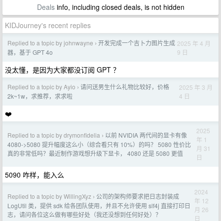
Deals
info, including closed deals, is not hidden
KIDJourney's recent replies
Replied to a topic by johnwayne
开发完成一个吉卜力图片生成
2025 年 4 月
›
9 日
器，基于 GPT 4o
没太懂，是因为大家都没订阅 GPT ？
Replied to a topic by Ayio
请问送男生什么礼物比较好，价格
2025 年 3 月
›
4 日
2k~1w，求推荐，求求啦
❤️
2025
Replied to a topic by drymonfidelia
以前 NVIDIA 两代间的显卡有像
›
年 1
4080->5080 提升幅度这么小（综合看只有 10%）的吗？ 5080 性价比
月 31
真的非常低吗？最近制作游戏想升级下显卡， 4080 还是 5080 更值
日
5090 咋样，能入么
2024
Replied to a topic by WillingXyz
公司的架构师要求把日志封装成
›
年 12
LogUtil 类，提供 sdk 给各团队使用，并且不允许使用 slf4j 直接打印日
月 26
志，请问各位这么做有哪些好处（我还没想到任何好处）？
日