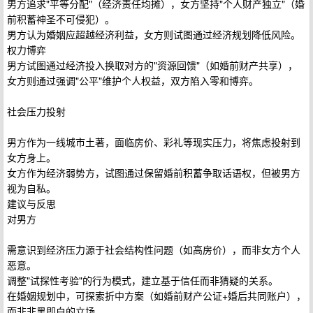
男方追求"平等分配"（经济责任均摊），女方坚持"个人财产独立"（婚
前积蓄神圣不可侵犯）。
男方认为婚姻应超越经济利益，女方则试图通过经济规划降低风险。
权力博弈
男方试图通过经济投入换取对方的"资源回馈"（如婚前财产共享），
女方则通过强调"公平"维护个人权益，双方陷入零和博弈。
社会压力投射
男方作为一线城市土著，面临房价、彩礼等现实压力，将焦虑投射到
女方身上。
女方作为经济弱势方，试图通过保留婚前积蓄争取话语权，但被男方
视为自私。
建议与反思
对男方
需意识到经济压力源于社会结构性问题（如高房价），而非女方个人
恶意。
调整"试探性考验"的行为模式，建立基于信任而非猜疑的关系。
在婚姻规划中，可探索折中方案（如婚前财产公证+婚后共同账户），
而非非黑即白的立场。