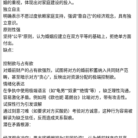
姻的重视，体现出对家庭建设的投入。
独立自主
明确表示不愿过度依赖家庭支持，强调"靠自己"的经济观念，具有独
立意识。
原则性强
坚持"公平"原则，认为婚姻应建立在双方平等的基础上，拒绝单方面
付出。
缺点：
控制欲与占有欲
对婚前财产的占有欲强烈，试图将对方的婚前积蓄纳入共同财产范
畴，甚至暗示对方"贪心"，反映出对资源分配的极端控制欲。
情绪化表达
在争执中使用极端语言（如"龟男""奴隶""绝情"等），缺乏理性沟通，
容易激化矛盾。例如用《欧也妮·葛朗台》比喻对方，带有攻击性。
试探性行为引发误解
通过刻意刁难（如要求对方买酸奶）考验对方诚意，这种行为容易被
解读为缺乏信任，反而造成关系裂痕。
潜在矛盾根源：
经济观念冲突：男方将婚姻视为"共同投资"，认为婚前财产应共享，