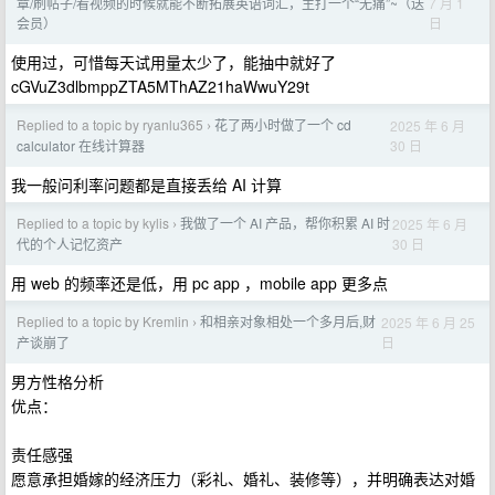
7 月 1
章/刷帖子/看视频的时候就能不断拓展英语词汇，主打一个“无痛”~（送
日
会员）
使用过，可惜每天试用量太少了，能抽中就好了
cGVuZ3dlbmppZTA5MThAZ21haWwuY29t
Replied to a topic by ryanlu365
花了两小时做了一个 cd
2025 年 6 月
›
30 日
calculator 在线计算器
我一般问利率问题都是直接丢给 AI 计算
Replied to a topic by kylis
我做了一个 AI 产品，帮你积累 AI 时
2025 年 6 月
›
30 日
代的个人记忆资产
用 web 的频率还是低，用 pc app ，mobile app 更多点
Replied to a topic by Kremlin
和相亲对象相处一个多月后,财
2025 年 6 月 25
›
日
产谈崩了
男方性格分析
优点：
责任感强
愿意承担婚嫁的经济压力（彩礼、婚礼、装修等），并明确表达对婚