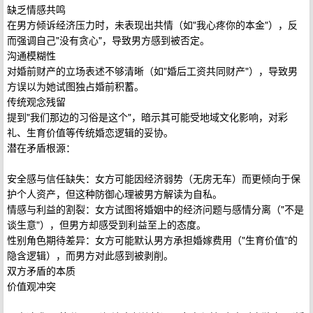
缺乏情感共鸣
在男方倾诉经济压力时，未表现出共情（如"我心疼你的本金"），反
而强调自己"没有贪心"，导致男方感到被否定。
沟通模糊性
对婚前财产的立场表述不够清晰（如"婚后工资共同财产"），导致男
方误以为她试图独占婚前积蓄。
传统观念残留
提到"我们那边的习俗是这个"，暗示其可能受地域文化影响，对彩
礼、生育价值等传统婚恋逻辑的妥协。
潜在矛盾根源：
安全感与信任缺失：女方可能因经济弱势（无房无车）而更倾向于保
护个人资产，但这种防御心理被男方解读为自私。
情感与利益的割裂：女方试图将婚姻中的经济问题与感情分离（"不是
谈生意"），但男方却感受到利益至上的态度。
性别角色期待差异：女方可能默认男方承担婚嫁费用（"生育价值"的
隐含逻辑），而男方对此感到被剥削。
双方矛盾的本质
价值观冲突