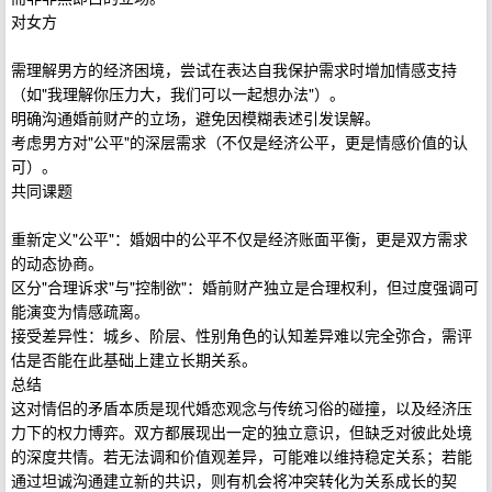
对女方
需理解男方的经济困境，尝试在表达自我保护需求时增加情感支持
（如"我理解你压力大，我们可以一起想办法"）。
明确沟通婚前财产的立场，避免因模糊表述引发误解。
考虑男方对"公平"的深层需求（不仅是经济公平，更是情感价值的认
可）。
共同课题
重新定义"公平"：婚姻中的公平不仅是经济账面平衡，更是双方需求
的动态协商。
区分"合理诉求"与"控制欲"：婚前财产独立是合理权利，但过度强调可
能演变为情感疏离。
接受差异性：城乡、阶层、性别角色的认知差异难以完全弥合，需评
估是否能在此基础上建立长期关系。
总结
这对情侣的矛盾本质是现代婚恋观念与传统习俗的碰撞，以及经济压
力下的权力博弈。双方都展现出一定的独立意识，但缺乏对彼此处境
的深度共情。若无法调和价值观差异，可能难以维持稳定关系；若能
通过坦诚沟通建立新的共识，则有机会将冲突转化为关系成长的契