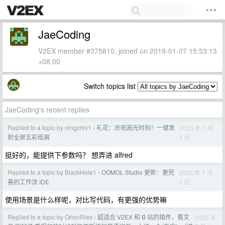
JaeCoding
V2EX member #375810, joined on 2019-01-07 15:53:13
+08:00
Switch topics list
JaeCoding's recent replies
Replied to a topic by ningzhiv1
礼花：庆祝高光时刻！一键发
2025 年 7 月
›
1 日
射全屏五彩纸屑
挺好的，能提供下参数吗？ 想弄进 alfred
Replied to a topic by BlackHole1
OOMOL Studio 更新：更完
2025 年 7 月
›
1 日
善的工作流 IDE
使用场景是什么样呢，对比写代码，有更强的优势嘛
Replied to a topic by OrionRies
超适合 V2EX 和 B 站的插件，看文
2025 年
›