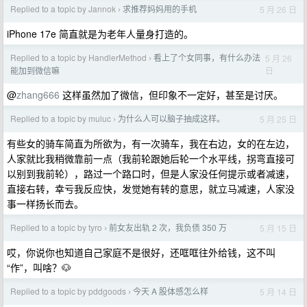
Replied to a topic by Jannok
求推荐妈妈用的手机
5 月 26 日
›
iPhone 17e 简直就是为老年人量身打造的。
Replied to a topic by HandlerMethod
看上了个女同事，有什么办法
5 月 26
›
日
能加到微信嘛
@
zhang666
这样虽然加了微信，但印象不一定好，甚至是讨厌。
Replied to a topic by muluc
为什么人可以脑子抽成这样。
5 月 25 日
›
有些女的骑车简直为所欲为，有一次骑车，我在右边，女的在左边，
人家就比我稍微靠前一点（我前轮跟她后轮一个水平线，拐弯直接可
以别到我前轮），路过一个路口时，但是人家没任何提示或者减速，
直接右转，幸亏我反应快，发觉她有转的意思，就立马减速，人家没
事一样扬长而去。
Replied to a topic by tyro
前女友出轨 2 次，我负债 350 万
5 月 15 日
›
哎，你说你也知道自己家庭不是很好，还哐哐往外给钱，这不叫
“作”，叫啥？🐶
Replied to a topic by pddgoods
今天 A 股体感怎么样
5 月 14 日
›