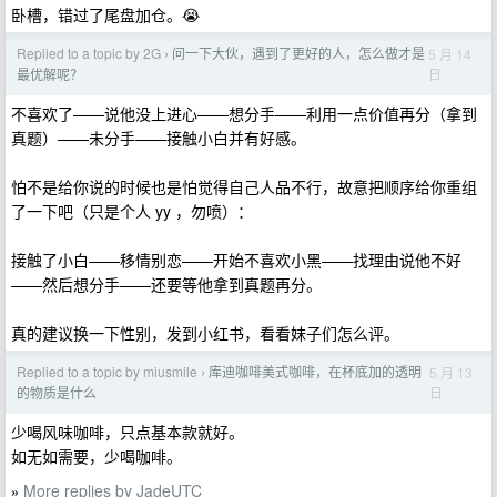
卧槽，错过了尾盘加仓。😭
Replied to a topic by 2G
问一下大伙，遇到了更好的人，怎么做才是
5 月 14
›
日
最优解呢？
不喜欢了——说他没上进心——想分手——利用一点价值再分（拿到
真题）——未分手——接触小白并有好感。
怕不是给你说的时候也是怕觉得自己人品不行，故意把顺序给你重组
了一下吧（只是个人 yy ，勿喷）：
接触了小白——移情别恋——开始不喜欢小黑——找理由说他不好
——然后想分手——还要等他拿到真题再分。
真的建议换一下性别，发到小红书，看看妹子们怎么评。
Replied to a topic by miusmile
库迪咖啡美式咖啡，在杯底加的透明
5 月 13
›
日
的物质是什么
少喝风味咖啡，只点基本款就好。
如无如需要，少喝咖啡。
More replies by JadeUTC
»