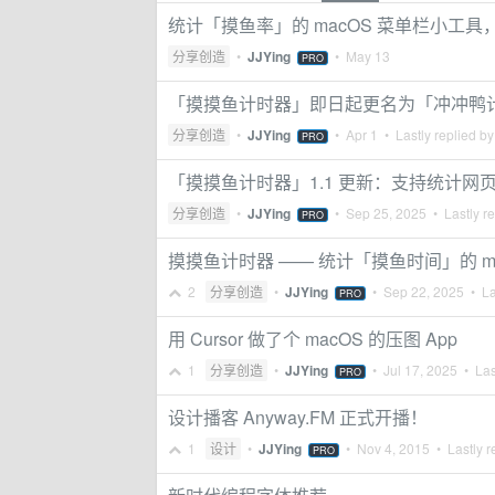
统计「摸鱼率」的 macOS 菜单栏小工具， 
分享创造
•
JJYing
•
May 13
PRO
「摸摸鱼计时器」即日起更名为「冲冲鸭
分享创造
•
JJYing
•
Apr 1
• Lastly replied b
PRO
「摸摸鱼计时器」1.1 更新：支持统计网
分享创造
•
JJYing
•
Sep 25, 2025
• Lastly r
PRO
摸摸鱼计时器 —— 统计「摸鱼时间」的 m
2
分享创造
•
JJYing
•
Sep 22, 2025
• La
PRO
用 Cursor 做了个 macOS 的压图 App
1
分享创造
•
JJYing
•
Jul 17, 2025
• Las
PRO
设计播客 Anyway.FM 正式开播！
1
设计
•
JJYing
•
Nov 4, 2015
• Lastly r
PRO