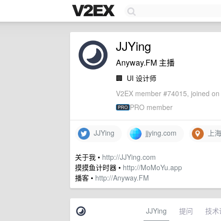
JJYing
Anyway.FM 主播
🏢
UI 设计师
V2EX member #74015, joined on 
PRO member
PRO
JJYing
jjying.com
上
关于我 •
http://JJYing.com
摸摸鱼计时器 •
http://MoMoYu.app
播客 •
http://Anyway.FM
JJYing
提问
技术