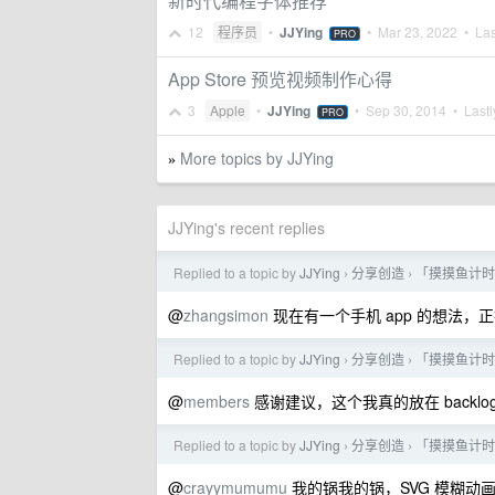
新时代编程字体推荐
12
程序员
•
JJYing
•
Mar 23, 2022
• Las
PRO
App Store 预览视频制作心得
3
Apple
•
JJYing
•
Sep 30, 2014
• Lastl
PRO
More topics by JJYing
»
JJYing's recent replies
Replied to a topic by
JJYing
分享创造
「摸摸鱼计时
›
›
@
zhangsimon
现在有一个手机 app 的想法，
Replied to a topic by
JJYing
分享创造
「摸摸鱼计时
›
›
@
members
感谢建议，这个我真的放在 backl
Replied to a topic by
JJYing
分享创造
「摸摸鱼计时
›
›
@
crayymumumu
我的锅我的锅，SVG 模糊动