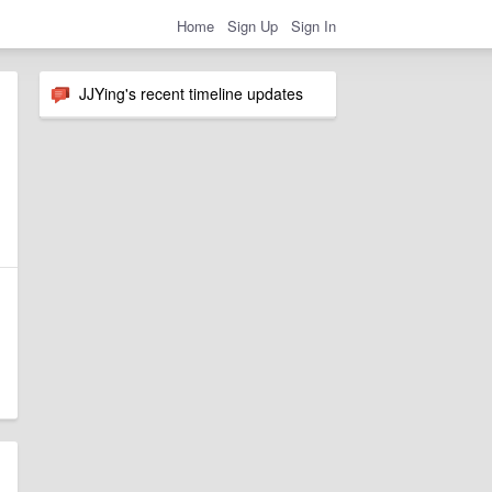
Home
Sign Up
Sign In
JJYing's recent timeline updates