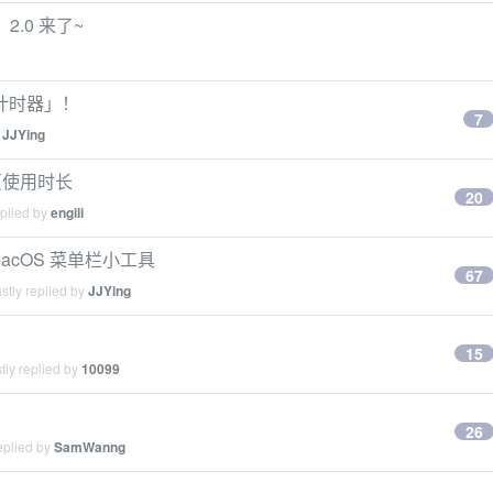
2.0 来了~
计时器」！
7
y
JJYing
页使用时长
20
eplied by
engili
acOS 菜单栏小工具
67
stly replied by
JJYing
15
tly replied by
10099
26
eplied by
SamWanng