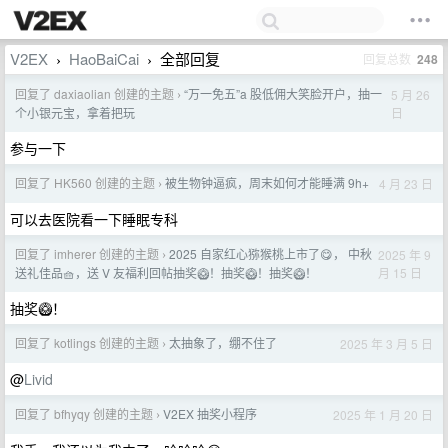
V2EX
HaoBaiCai
全部回复
回复总数
248
›
›
回复了 daxiaolian 创建的主题
“万一免五”a 股低佣大笑脸开户，抽一
5 月 26
›
日
个小银元宝，拿着把玩
参与一下
回复了 HK560 创建的主题
被生物钟逼疯，周末如何才能睡满 9h+
4 月 23 日
›
可以去医院看一下睡眠专科
回复了 imherer 创建的主题
2025 自家红心猕猴桃上市了😋， 中秋
2025 年 9
›
月 15 日
送礼佳品🧺，送 V 友福利回帖抽奖🥝！抽奖🥝！抽奖🥝！
抽奖🥝！
回复了 kotlings 创建的主题
太抽象了，绷不住了
2025 年 3 月 5 日
›
@
Livid
回复了 bfhyqy 创建的主题
V2EX 抽奖小程序
2025 年 1 月 20 日
›