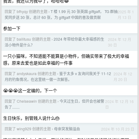
我丢，我还以为我中了，哈哈哈😂
回复了 bfhyqy 创建的主题
T 楼 1.99 元 30 张英国 giffgaff， TG 群抽
2025 年 1
›
月 13 日
奖同步送 30 张，总计 60 张，为 giffgaff 中国的普及做贡献
参加一下
回复了 bailitusu 创建的主题
2024 年带给你最大幸福感的生
2024 年 12 月
›
30 日
活小物件是什么？
一只小猫咪，不知道能不能算是小物件，但确实带来了极大的幸福
感，原来去爱也是如此幸福的一件事
回复了 andyskaura 创建的主题
鉴于太多 v 友询问我关于 11-12
2024 年 12
›
月 20 日
月的钓鱼情况，在这里统一做一次解答。
😭😭😭这一定编的，下一个
回复了 Chelseawin 创建的主题
今天过生日，但开会也被警
2024 年 12 月 16
›
日
告了........
生日快乐，别管贱人说什么🎂
回复了 wing929 创建的主题
母亲突发脑溢血
2024 年 10 月 23 日
›