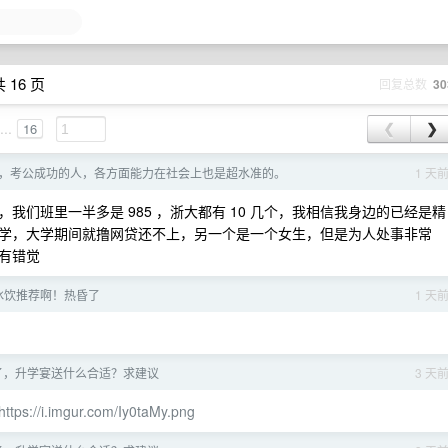
 16 页
回复总数
30
...
16
❮
❯
，考公成功的人，各方面能力在社会上也是超水准的。
1 天
们班里一半多是 985 ，浙大都有 10 几个，我相信我身边的已经是精
学，大学期间就撸网贷还不上，另一个是一个女生，但是为人处事非常
有错觉
冰饮推荐啊！热昏了
1 天
了，升学宴送什么合适？求建议
3 天
https://i.imgur.com/Iy0taMy.png