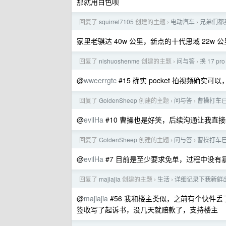
那就用白色呗
回复了
squirrel7105
创建的主题
电动汽车
兄弟们都买
›
›
家里老骐达 40w 公里，新点的十代思域 22
回复了
nishuoshenme
创建的主题
问与答
换 17 pr
›
›
@
wweerrgtc
#15 确实 pocket 拍视频确
回复了
GoldenSheep
创建的主题
问与答
曹操打车
›
›
@
evilHa
#10 曹操也是好笑，后续沟通让我直
回复了
GoldenSheep
创建的主题
问与答
曹操打车
›
›
@
evilHa
#7 目前是至少要求免单，过程中没有
回复了
majiajia
创建的主题
生活
详细记录下我新鲜
›
›
@
majiajia
#56 我和楼主类似，之前有个快件
签收写了起诉书，没几天就赔款了，支持楼主