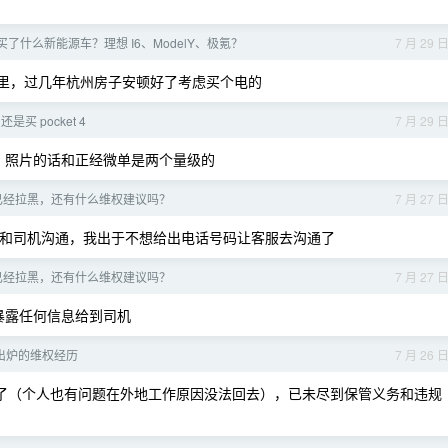
了什么新能源车？理想 I6、ModelY、极氪？
7 月 29 
w 公里，过几年杭州房子安顿好了考虑买个电的
o 还是买 pocket 4
7 月 29 
实可以，照片的话和正经微单是两个量级的
已经拉黑，还有什么维权建议吗？
7 月 27 
接和司机沟通，我出于不想给出电话号码让客服去沟通了
已经拉黑，还有什么维权建议吗？
7 月 27 
暴露任何信息给到司机
出炉的维权经历
7 月 26 
丢了（个人也有问题在外地工作原因没法回去），已未尽到保管义务和违规