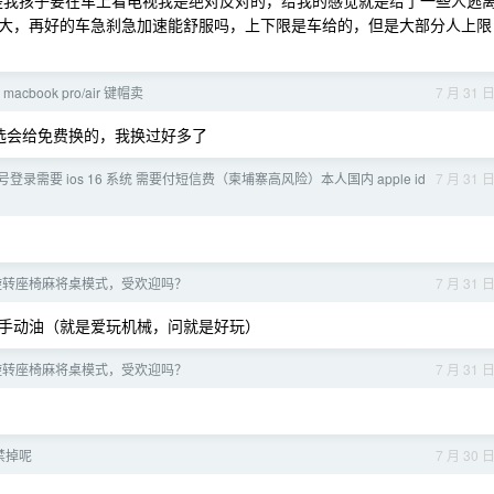
要是我孩子要在车上看电视我是绝对反对的，给我的感觉就是给了一些人逃
大，再好的车急刹急加速能舒服吗，上下限是车给的，但是大部分人上限
cbook pro/air 键帽卖
7 月 31 
便选会给免费换的，我换过好多了
账号登录需要 ios 16 系统 需要付短信费（柬埔寨高风险）本人国内 apple id
7 月 31 
，旋转座椅麻将桌模式，受欢迎吗？
7 月 31 
手动油（就是爱玩机械，问就是好玩）
，旋转座椅麻将桌模式，受欢迎吗？
7 月 31 
禁掉呢
7 月 30 