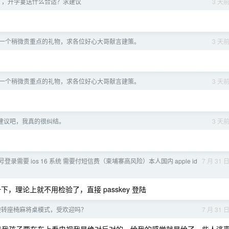
了，升学宴送什么合适？求建议
3 天
一个稍微贵重点的礼物，求各位好心大哥献言建策。
3 天
一个稍微贵重点的礼物，求各位好心大哥献言建策。
3 天
建议吧，我真的很纠结。
3 天
账号登录需要 ios 16 系统 需要付短信费（柬埔寨高风险）本人国内 apple id
7 月 31 
 都开一下，理论上就不用检验了，直接 passkey 登陆
，旋转座椅麻将桌模式，受欢迎吗？
7 月 31 