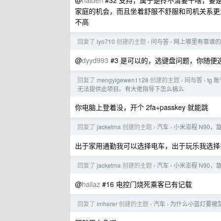
@
halden
#32 支持，属于是拎不清要干啥，
家庭的机会，而且坐着舒服不舒服和司机关系更
不高
回复了
lyo710
创建的主题
问与答
网上哪里有靠谱的 ma
›
›
@
dyyd993
#3 是可以的，选键盘问题，你随
回复了
mengyigewen1128
创建的主题
问与答
tg 
›
›
无法提供此项目。有大佬指导下怎么搞么
你电脑上登着没，开个 2fa+passkey 就能跳
回复了
jacketma
创建的主题
汽车
小米澎程 N90
›
›
出于家用通勤我可以选择电车，出于玩乐我选择
回复了
jacketma
创建的主题
汽车
小米澎程 N90
›
›
@
hailaz
#16 电控门烧死乘客已有记载
回复了
imherer
创建的主题
汽车
为什么小蓝灯要被
›
›