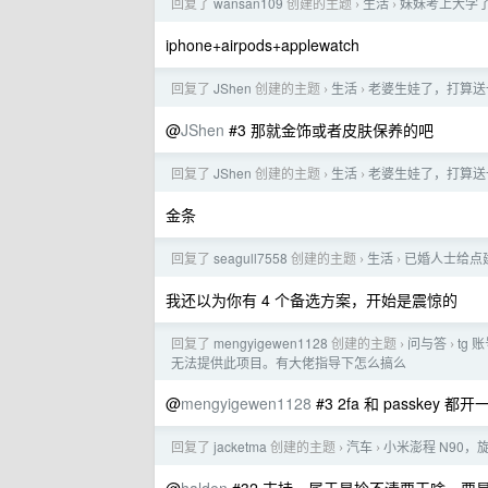
回复了
wansan109
创建的主题
生活
妹妹考上大学
›
›
iphone+airpods+applewatch
回复了
JShen
创建的主题
生活
老婆生娃了，打算送
›
›
@
JShen
#3 那就金饰或者皮肤保养的吧
回复了
JShen
创建的主题
生活
老婆生娃了，打算送
›
›
金条
回复了
seagull7558
创建的主题
生活
已婚人士给点
›
›
我还以为你有 4 个备选方案，开始是震惊的
回复了
mengyigewen1128
创建的主题
问与答
tg 
›
›
无法提供此项目。有大佬指导下怎么搞么
@
mengyigewen1128
#3 2fa 和 passkey
回复了
jacketma
创建的主题
汽车
小米澎程 N90
›
›