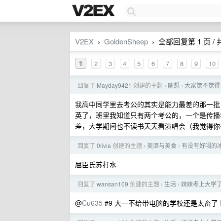
V2EX
GoldenSheep
全部回复第 1 页 / 共
›
›
1
2
3
4
5
6
7
8
9
10
回复了
Mayday9421
创建的主题
随想
大家觉不觉得
›
›
我高中同学里去考公的其实是能力最差的那一批，我
英了，班里我知道只有两个考公的，一个是传播
差，大学期间也不读书天天看演唱会（我觉得你
回复了
0livia
创建的主题
美酒与美食
有没有好喝的
›
›
屈臣氏苏打水
回复了
wansan109
创建的主题
生活
妹妹考上大学
›
›
@
Cu635
#9 大一不给带电脑的学校还是太畜了