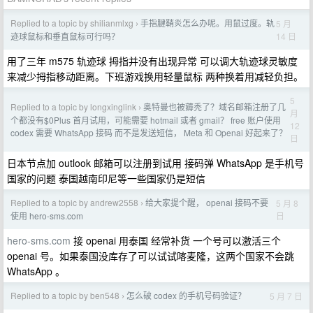
Replied to a topic by shilianmlxg
手指腱鞘炎怎么办呢。用鼠过度。轨
5 月
›
14 日
迹球鼠标和垂直鼠标可行吗？
用了三年 m575 轨迹球 拇指并没有出现异常 可以调大轨迹球灵敏度
来减少拇指移动距离。下班游戏换用轻量鼠标 两种换着用减轻负担。
5
Replied to a topic by longxinglink
奥特曼也被薅秃了？域名邮箱注册了几
›
月
个都没有$0Plus 首月试用，可能需要 hotmail 或者 gmail？ free 账户使用
12
codex 需要 WhatsApp 接码 而不是发送短信， Meta 和 Openai 好起来了？
日
日本节点加 outlook 邮箱可以注册到试用 接码弹 WhatsApp 是手机号
国家的问题 泰国越南印尼等一些国家仍是短信
Replied to a topic by andrew2558
给大家提个醒， openai 接码不要
5 月 8
›
日
使用 hero-sms.com
hero-sms.com
接 openai 用泰国 经常补货 一个号可以激活三个
openai 号。如果泰国没库存了可以试试喀麦隆，这两个国家不会跳
WhatsApp 。
Replied to a topic by ben548
怎么破 codex 的手机号码验证？
5 月 7 日
›