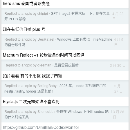
hero sms 泰国或者喀麦隆
Replied to a topic by chipipi
GPT Image2 有需求玩一下，现在怎么
4 月 23
›
日
开 PLUS 最稳
现在有低价日抛 plus 号
Replied to a topic by DesRafael
Windows 上面有类似 TimeMachine
4 月 9
›
日
的备份软件吗
Macrium Reflect +1 按增量备份时间可以回溯
Replied to a topic by dieeman
是否需要拔智齿
3 月 30 日
›
拍片看看 有的不用拔 我拔了四颗
Replied to a topic by BeijingBaby
2026 年， node 写后端你用的
3 月
›
27 日
nestjs, fastify, honojs 还是其他？
Elysia.js 二次元框架谁不喜欢呢
Replied to a topic by SilenceLL
各位在 Windows 下使用 codex 是用
3 月 26
›
日
的什么终端工具
https://github.com/Dimillian/CodexMonitor