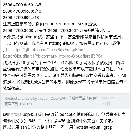
2606:4700:9c60::/45
2606:4700:9c68::/46
2606:4700:ff00::/48
注意上面是网段，例如 2606:4700:3030::/45 包含从
2606:4700:3030:开头到 2606:4700:3037:开头的所有地址。
另外这只是 ping 测试，这些 ip 不一定全都能拿来当作访问节点用，
可以自行测试。我也有写 httping 的脚本，如有需要也可以下载使
用：
https://github.com/CrazyBoyFeng/Find-
BetterCloudflareIP/blob/main/Httping-CloudflareIP.PS1
我只扫了/46 子网的第一个 IP ，/47 和/48 子网太多了就没扫，所以
应该会有遗漏的可用段没扫到。谁比较闲可以下载脚本自己扫。/48
整个扫完可能需要 2-4 天。没用并发扫描是因为并发丢包率高，不知
道是 cf 的限制还是运营商的限制，即便是现在的单例串行扫描丢包率
依然很高。
Replied to a topic by pk000
OpenWRT 重新拨号后内网偶尔
2024 年 11 月
›
20 日
获取不到 IPv6 PD
@
microka
udp456 端口是以前 odhcp6c 使用的端口，但后来不知为
何他们又改到 546 了，也许是 456 跟别的什么东西冲突了吧。
所以，用 ssh 进你的路由器看一看，用 `netstat -apun | grep