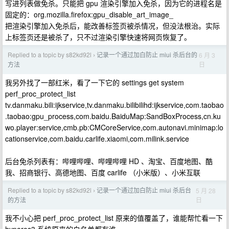
写进列表做免杀。只能把 gpu 渲染引擎加入免杀，因为它的进程名是
固定的：org.mozilla.firefox:gpu_disable_art_image_
把渲染引擎加入免杀后，能改善标签页被杀情况，但没法根治。实际
上标签页还是被杀了，只不过渲染引擎快速将网页恢复了。
Replied to a topic by s82kd92l
记录一个通过加白防止 miui 杀后台的
6 月 3
›
日
方法
我另外找了一部红米，看了一下它的 settings get system
perf_proc_protect_list
tv.danmaku.bili:ijkservice,tv.danmaku.bilibilihd:ijkservice,com.taobao
.taobao:gpu_process,com.baidu.BaiduMap:SandBoxProcess,cn.ku
wo.player:service,cmb.pb:CMCoreService,com.autonavi.minimap:lo
cationservice,com.baidu.carlife.xiaomi,com.milink.service
后台免杀列表有：哔哩哔哩、哔哩哔哩 HD 、淘宝、百度地图、酷
我、招商银行、高德地图、百度 carlife （小米版）、小米互联
Replied to a topic by s82kd92l
记录一个通过加白防止 miui 杀后台
5 月 28
›
日
的方法
我不小心把 perf_proc_protect_list 原来的值覆盖了，谁能帮忙看一下