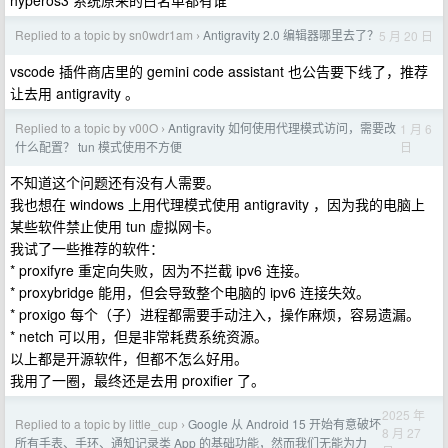
hyperos3 系统原来的白名单都有谁
Replied to a topic by sn0wdr1am
Antigravity 2.0 编辑器哪里去了？
5 月 20 日
›
vscode 插件商店里的 gemini code assistant 也公告要下线了，推荐
让去用 antigravity 。
Replied to a topic by v00O
Antigravity 如何使用代理模式访问，需要改
1 月 6
›
日
什么配置？ tun 模式使用不方便
不知道这个问题还有没有人需要。
我也想在 windows 上用代理模式使用 antigravity ，因为我的电脑上
某些软件禁止使用 tun 虚拟网卡。
我试了一些推荐的软件：
* proxifyre 重定向失败，因为不拦截 ipv6 连接。
* proxybridge 能用，但会导致整个电脑的 ipv6 连接失效。
* proxigo 每个（子）进程都需要手动注入，操作麻烦，容易遗漏。
* netch 可以用，但是非常耗费系统资源。
以上都是开源软件，但都不怎么好用。
我用了一圈，最终还是去用 proxifier 了。
2025 年
Replied to a topic by little_cup
Google 从 Android 15 开始有意破坏
›
8 月 27
所有手表、手环、通知记录类 App 的基础功能，然而我们无能为力