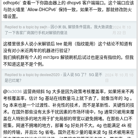
odhcp6c` 查看一下你路由器上的 dhcpv6 客户端端口。这个端口应该
与防火墙里 `Allow-DHCPv6` 保持一致，如果不一致，那就修改防火
墙设置。
Replied to a topic by swjh
因小米 BL 解锁条件提高，我大致调查
2024 年 10
›
月 22 日
了一下各家厂商国行手机对解锁的做法
这楼里很多人说小米解锁后 tee 能用（指纹能用）这个结论不知道有
没有对小米近两年的机器进行验证？
我们搞机群有个人的 mi13pro 解锁刷机后试过也是没有指纹的。但我
不知道这是不是个例。
Replied to a topic by dexlee2020
没人说 5G 了？ 5G 是不
2024 年 10 月 10
›
日
是已烂尾？
@
0x3036
运营商倾斜 5g 大多是因为政策考核覆盖率，如果将来不再
考核覆盖率，估计 5g 基站在线数量马上就下去了，就像当年的 3g 。
5g 本来也是一个过渡性、补充性的技术，而不是革新性、关键性的技
术。在国外那些没有太多干扰因素的市场环境中，5g 通常只被用来覆
盖在人特别多的地方用于扩充局部的带宽以避免拥堵。在那些人口不
密集，网速不拥堵的地方，部署 5g 好处并不大。4g 也能满足 4k 视
频的传输，并且比 5g 省电。国外还有少量的毫米波 5g 技术被用来在