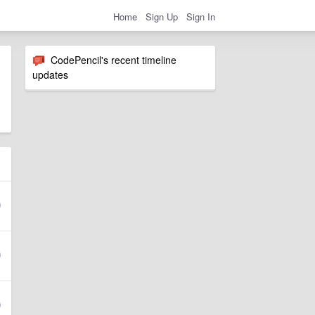
Home
Sign Up
Sign In
CodePencil's recent timeline
updates