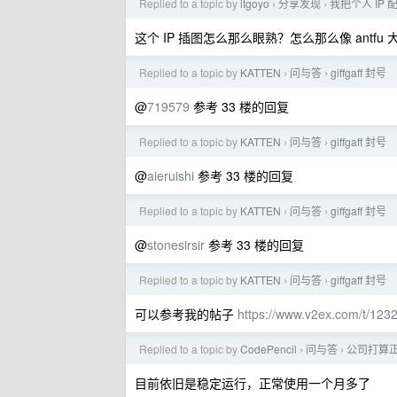
Replied to a topic by
itgoyo
分享发现
我把个人 IP
›
›
这个 IP 插图怎么那么眼熟？怎么那么像 antfu
Replied to a topic by
KATTEN
问与答
giffgaff 封号
›
›
@
719579
参考 33 楼的回复
Replied to a topic by
KATTEN
问与答
giffgaff 封号
›
›
@
aieruishi
参考 33 楼的回复
Replied to a topic by
KATTEN
问与答
giffgaff 封号
›
›
@
stonesirsir
参考 33 楼的回复
Replied to a topic by
KATTEN
问与答
giffgaff 封号
›
›
可以参考我的帖子
https://www.v2ex.com/t/123
Replied to a topic by
CodePencil
问与答
公司打算正
›
›
目前依旧是稳定运行，正常使用一个月多了