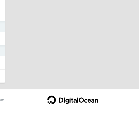
o
8
ge