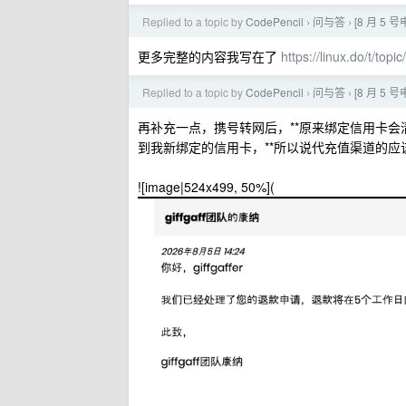
Replied to a topic by
CodePencil
问与答
[8 月 5 号
›
›
更多完整的内容我写在了
https://linux.do/t/top
Replied to a topic by
CodePencil
问与答
[8 月 5 号
›
›
再补充一点，携号转网后，**原来绑定信用卡会
到我新绑定的信用卡，**所以说代充值渠道的应
![image|524x499, 50%](