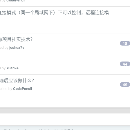
CodePencil
么本地连接模式（同一个局域网下）下可以控制，远程连接模
做项目扎实技术？
18
ied by
joshua7v
44
d by
Yuan24
一遍后应该做什么？
49
plied by
CodePencil