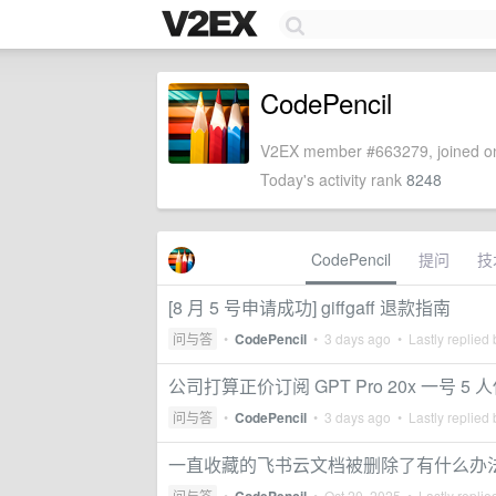
CodePencil
V2EX member #663279, joined on
Today's activity rank
8248
CodePencil
提问
技
[8 月 5 号申请成功] giffgaff 退款指南
问与答
•
CodePencil
•
3 days ago
• Lastly replied
公司打算正价订阅 GPT Pro 20x 一号
问与答
•
CodePencil
•
3 days ago
• Lastly replied
一直收藏的飞书云文档被删除了有什么办
问与答
•
•
Oct 20, 2025
• Lastly replie