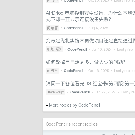
CodePencil
AirDriod 电脑控制安卓设备，为什
式下却一直显示连接设备失败？
问与答
•
CodePencil
•
Aug 4, 2025
究竟是先扎实技术再做项目还是直接通过
职场话题
•
CodePencil
•
Jul 10, 2024
• Lastly repl
如何改掉自己想太多，做太少的问题？
问与答
•
CodePencil
•
Oct 18, 2025
• Lastly replie
请问一下各位看完 JS 红宝书(第四版)第
JavaScript
•
CodePencil
•
Jan 29, 2024
• Lastly re
More topics by CodePencil
»
CodePencil's recent replies