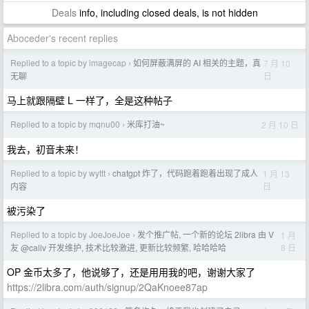
Deals
info, including closed deals, is not hidden
Aboceder's recent replies
Replied to a topic by imagecap
如何屏蔽满屏的 AI 相关的主题，真
7 月 10
›
日
无聊
马上就跟隔壁 L 一样了，全是这种帖子
Replied to a topic by mqnu00
米库打油~
2 月 10 日
›
我去，初音未来！
Replied to a topic by wyttt
chatgpt 炸了，代码跑着跑着出现了成人
1 月 13
›
日
内容
被污染了
Replied to a topic by JoeJoeJoe
发个推广帖, 一个新的论坛 2libra 由 V
1 月
›
8 日
友 @callv 开发维护, 技术比较激进, 更新比较频繁, 哈哈哈哈
OP 金币太多了，他说够了，还是用用我的吧，谢谢大家了
https://2libra.com/auth/signup/2QaKnoee87ap