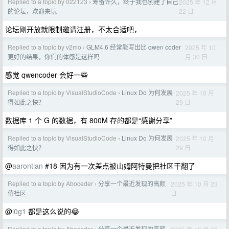
Replied to a topic by 022123
筹备许久，终于我也创建了自己
2025 年 12 月
›
22 日
的论坛，欢迎来玩
论坛刚开放就限制邀请注册，不太合适吧，
Replied to a topic by v2mo
GLM4.6 经常能写出比 qwen coder
2025 年 10
›
月 30 日
更好的结果，你们的体感是这样吗
感觉 qwencoder 会好一些
Replied to a topic by VisualStudioCode
Linux Do 为何发展
2025 年 10 月
›
29 日
得如此之快？
数据库 1 个 G 的数据，有 800M 存的都是“感谢分享”
Replied to a topic by VisualStudioCode
Linux Do 为何发展
2025 年 10 月
›
29 日
得如此之快？
@
aarontian
#18 因为有一次差点被山姆阿特曼把社区干翻了
Replied to a topic by Aboceder
分享一个最近发现的高颜
2025 年 10 月 23
›
日
值社区
@
l0g1
都是这么说的😂
Replied to a topic by Aboceder
分享一个最近发现的高颜