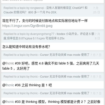
Replied to a topic by rongwenqi
没有人发玻利维亚区 ChatGPT 和
7 月
›
25 日
Claude 的情况吗？ 800 多一个月 Pro 20X.
现在不行了，支付的时候说付款地点和实际居住地址不一样
https://i.imgur.com/DgnBm69.jpeg
Replied to a topic by duanyongcheng77
fcodex 小站开业，评论送 5 额
7 月
›
8 日
度,倍率低至:0.07x;plus 0.11x;pro 号池倍率 0.25x
怎么能知道中转站有没有参水呢？
Replied to a topic by lhcnic
Cursor 无法手动关掉 max mode 使用了
7 月 7 日
›
@
lhcnic
#39 好吧，感觉 4.6 确实不如 fable 5 强，之前爽用了几天
fable 5 ，太好用了
Replied to a topic by lhcnic
Cursor 无法手动关掉 max mode 使用了
7 月 7 日
›
@
lhcnic
#36 之前 thinking 是 1 吧
Replied to a topic by lhcnic
Cursor 无法手动关掉 max mode 使用了
7 月 7 日
›
@
lhcnic
#33 是 thinking 模型，thinking 模型都是计费 2 ？之前好像