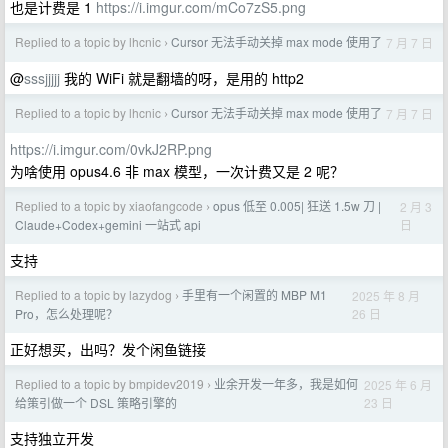
也是计费是 1
https://i.imgur.com/mCo7zS5.png
Replied to a topic by lhcnic
Cursor 无法手动关掉 max mode 使用了
7 月 7 日
›
@
sssjjjjj
我的 WiFi 就是翻墙的呀，是用的 http2
Replied to a topic by lhcnic
Cursor 无法手动关掉 max mode 使用了
7 月 7 日
›
https://i.imgur.com/0vkJ2RP.png
为啥使用 opus4.6 非 max 模型，一次计费又是 2 呢？
Replied to a topic by xiaofangcode
opus 低至 0.005| 狂送 1.5w 刀 |
2 月 3
›
日
Claude+Codex+gemini 一站式 api
支持
Replied to a topic by lazydog
手里有一个闲置的 MBP M1
2025 年 8 月
›
26 日
Pro，怎么处理呢？
正好想买，出吗？发个闲鱼链接
Replied to a topic by bmpidev2019
业余开发一年多，我是如何
2025 年 6 月
›
23 日
给策引做一个 DSL 策略引擎的
支持独立开发