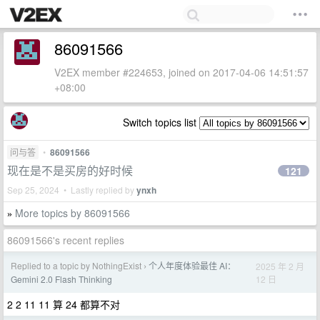
86091566
V2EX member #224653, joined on 2017-04-06 14:51:57
+08:00
Switch topics list
问与答
•
86091566
现在是不是买房的好时候
121
Sep 25, 2024 • Lastly replied by
ynxh
More topics by 86091566
»
86091566's recent replies
Replied to a topic by NothingExist
个人年度体验最佳 AI：
2025 年 2 月
›
12 日
Gemini 2.0 Flash Thinking
2 2 11 11 算 24 都算不对