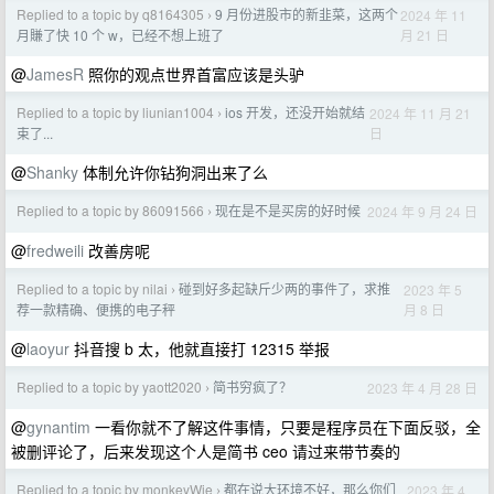
Replied to a topic by q8164305
9 月份进股市的新韭菜，这两个
2024 年 11
›
月 21 日
月賺了快 10 个 w，已经不想上班了
@
JamesR
照你的观点世界首富应该是头驴
Replied to a topic by liunian1004
ios 开发，还没开始就结
2024 年 11 月 21
›
日
束了...
@
Shanky
体制允许你钻狗洞出来了么
Replied to a topic by 86091566
现在是不是买房的好时候
2024 年 9 月 24 日
›
@
fredweili
改善房呢
Replied to a topic by nilai
碰到好多起缺斤少两的事件了，求推
2023 年 5
›
月 8 日
荐一款精确、便携的电子秤
@
laoyur
抖音搜 b 太，他就直接打 12315 举报
Replied to a topic by yaott2020
简书穷疯了？
2023 年 4 月 28 日
›
@
gynantim
一看你就不了解这件事情，只要是程序员在下面反驳，全
被删评论了，后来发现这个人是简书 ceo 请过来带节奏的
Replied to a topic by monkeyWie
都在说大环境不好，那么你们
2023 年 4
›