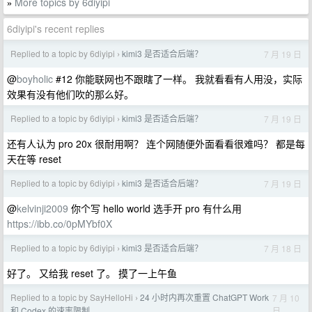
More topics by 6diyipi
»
6diyipi's recent replies
Replied to a topic by 6diyipi
kimi3 是否适合后端？
7 月 19 日
›
@
boyholic
#12 你能联网也不跟瞎了一样。 我就看看有人用没，实际
效果有没有他们吹的那么好。
Replied to a topic by 6diyipi
kimi3 是否适合后端？
7 月 19 日
›
还有人认为 pro 20x 很耐用啊？ 连个网随便外面看看很难吗？ 都是每
天在等 reset
Replied to a topic by 6diyipi
kimi3 是否适合后端？
7 月 19 日
›
@
kelvinji2009
你个写 hello world 选手开 pro 有什么用
https://ibb.co/0pMYbf0X
Replied to a topic by 6diyipi
kimi3 是否适合后端？
7 月 18 日
›
好了。 又给我 reset 了。 摸了一上午鱼
Replied to a topic by SayHelloHi
24 小时内再次重置 ChatGPT Work
7 月 10
›
日
和 Codex 的速率限制