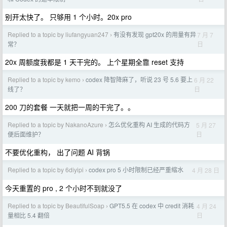
别开太快了。 只够用 1 个小时。20x pro
Replied to a topic by liufangyuan247
有没有发现 gpt20x 的用量有异
7 月 7
›
日
常？
20x 周额度我都是 1 天干完的。 上个星期全靠 reset 支持
Replied to a topic by kemo
codex 降智降麻了，听说 23 号 5.6 要上
6 月 22
›
日
线了？
200 刀的套餐 一天就把一周的干完了。。
Replied to a topic by NakanoAzure
怎么优化重构 AI 生成的代码方
5 月 27
›
日
便后面维护？
不要优化重构， 出了问题 AI 背锅
Replied to a topic by 6diyipi
codex pro 5 小时限制已经严重缩水
4 月 28 日
›
今天重置的 pro , 2 个小时不到就没了
Replied to a topic by BeautifulSoap
GPT5.5 在 codex 中 credit 消耗
4 月 24
›
日
量相比 5.4 翻倍