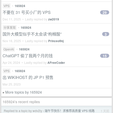
VPS
•
165924
不要在 31 号买小厂的 VPS
29
Dec 11, 2025 • Lastly replied by
zw2019
分享发现
•
165924
国外大模型似乎不太会读“枸橼酸”
3
Nov 16, 2025 • Lastly replied by
PrinceofInj
OpenAI
•
165924
ChatGPT 偷了我两个月的钱
15
Apr 24, 2024 • Lastly replied by
AFreeCoder
VPS
•
165924
出 WIKIHOST 的 JP P1 预售
Mar 25, 2023
More topics by 165924
»
165924's recent replies
Replied to a topic by wdv2ly
端午节快乐！求推荐高质量 VPS 线路
1 天前
›