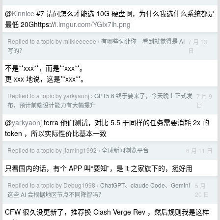
@
Kinnice
#7 请问怎么才能选 10G 硬盘啊，为什么我选什么系统都是
最低 20Ghttps://
i.imgur.com/YGIx7lh.png
Replied to a topic by milkleeeeee
有哪些词让你一看到就觉得是 AI
7 月 13
›
日
写的？
不是**xxx**，而是**xxx**。
更 xxx 地说，这是**xxx**。
Replied to a topic by yarkyaonj
GPT5.6 终于要来了，今天晚上正式发
7 月 9
›
日
布，预计前端设计能力有大幅提升
@
yarkyaonj
terra 他们测试，对比 5.5 干同样的任务需要消耗 2x 的
token ，所以实际性价比基本一致
Replied to a topic by jiaming1992
全球新闻浏览平台
6 月 11 日
›
只看国内的话，有个 APP 叫“要知”，是 it 之家旗下的，挺好用
Replied to a topic by Debug1998
ChatGPT、claude Code、Gemini
5 月
›
20 日
这些 AI 会根据地区节点不同降智吗？
CFW 很久没更新了，推荐换 Clash Verge Rev ，然后规则我是这样