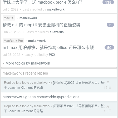
堂妹上大学了，送 macbook pro14 怎么样？
138
Jul 6, 2022 • Lastly replied by
makeitwork
macOS
•
makeitwork
请教 m1 的 mbp16 安装虚拟机的正确姿势
3
Jun 25, 2022 • Lastly replied by
aLazarus
MacBook Pro
•
makeitwork
m1 max 用啥都快，就是辣鸡 office 还是那么卡顿
50
Jul 25, 2022 • Lastly replied by
PKX
More topics by makeitwork
»
makeitwork's recent replies
Replied to a topic by makeitwork
[开源项目]2026 世界杯预测项目，基
6 月
›
16 日
于 Joachim Klement 的思路
https://www.signana.com/worldcup/predictions
Replied to a topic by makeitwork
[开源项目]2026 世界杯预测项目，基
6 月
›
16 日
于 Joachim Klement 的思路