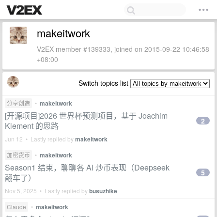
makeitwork
V2EX member #139333, joined on 2015-09-22 10:46:58
+08:00
Switch topics list
分享创造
•
makeitwork
[开源项目]2026 世界杯预测项目，基于 Joachim
2
Klement 的思路
Jun 12 • Lastly replied by
makeitwork
加密货币
•
makeitwork
Season1 结束，聊聊各 AI 炒币表现（Deepseek
5
翻车了）
Nov 5, 2025 • Lastly replied by
busuzhike
Claude
•
makeitwork